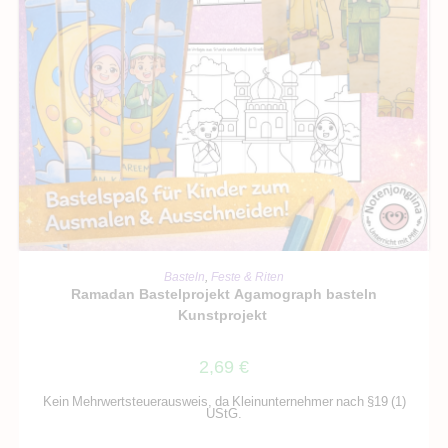
IN DEN WARENKORB
Basteln
,
Feste & Riten
Ramadan Bastelprojekt Agamograph basteln
Kunstprojekt
2,69
€
Kein Mehrwertsteuerausweis, da Kleinunternehmer nach §19 (1)
UStG.