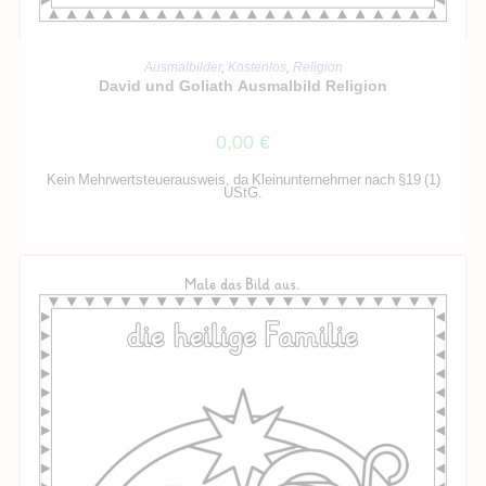
IN DEN WARENKORB
Ausmalbilder
,
Kostenlos
,
Religion
David und Goliath Ausmalbild Religion
0,00
€
Kein Mehrwertsteuerausweis, da Kleinunternehmer nach §19 (1)
UStG.