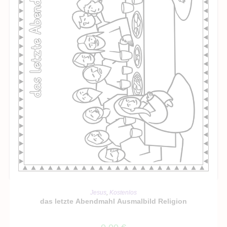
IN DEN WARENKORB
Jesus
,
Kostenlos
das letzte Abendmahl Ausmalbild Religion