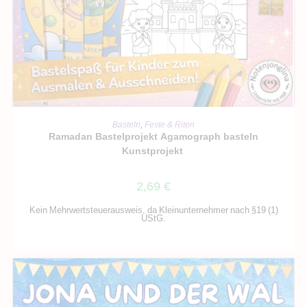
IN DEN WARENKORB
Basteln
,
Feste & Riten
Ramadan Bastelprojekt Agamograph basteln
Kunstprojekt
2,69
€
Kein Mehrwertsteuerausweis, da Kleinunternehmer nach §19 (1)
UStG.