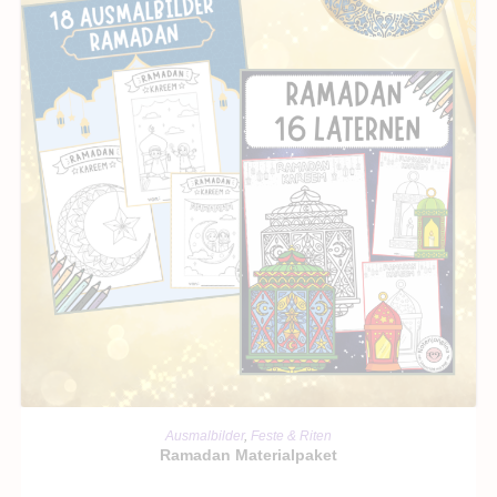
IN DEN WARENKORB
Ausmalbilder
,
Feste & Riten
Ramadan Materialpaket