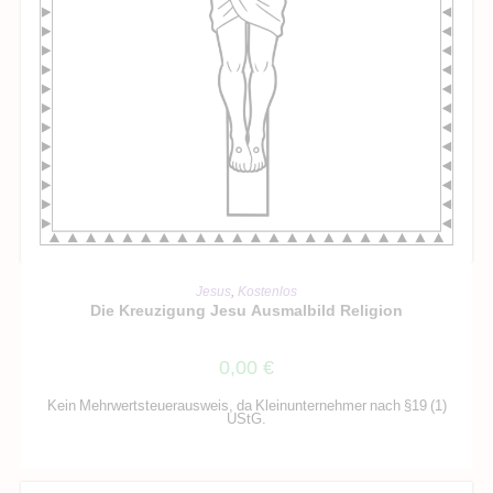
IN DEN WARENKORB
Jesus
,
Kostenlos
Die Kreuzigung Jesu Ausmalbild Religion
0,00
€
Kein Mehrwertsteuerausweis, da Kleinunternehmer nach §19 (1)
UStG.