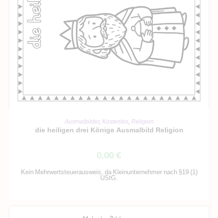
IN DEN WARENKORB
Ausmalbilder
,
Kostenlos
,
Religion
die heiligen drei Könige Ausmalbild Religion
0,00
€
Kein Mehrwertsteuerausweis, da Kleinunternehmer nach §19 (1)
UStG.