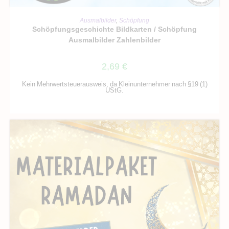
IN DEN WARENKORB
Ausmalbilder
,
Schöpfung
Schöpfungsgeschichte Bildkarten / Schöpfung
Ausmalbilder Zahlenbilder
2,69
€
Kein Mehrwertsteuerausweis, da Kleinunternehmer nach §19 (1)
UStG.