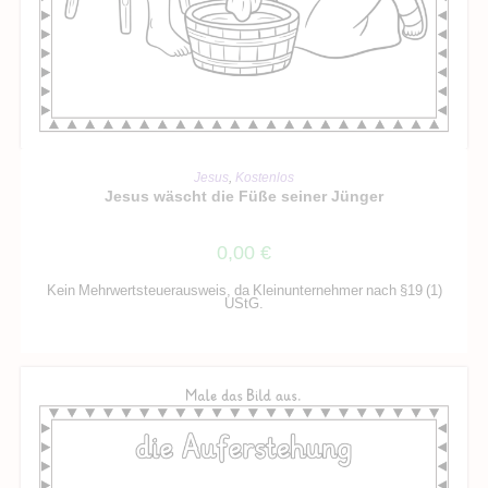
IN DEN WARENKORB
Jesus
,
Kostenlos
Jesus wäscht die Füße seiner Jünger
0,00
€
Kein Mehrwertsteuerausweis, da Kleinunternehmer nach §19 (1)
UStG.