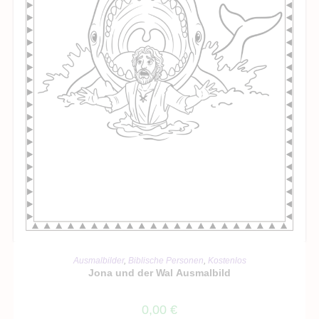
IN DEN WARENKORB
Ausmalbilder
,
Biblische Personen
,
Kostenlos
Jona und der Wal Ausmalbild
0,00
€