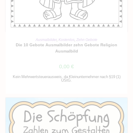
IN DEN WARENKORB
Ausmalbilder
,
Kostenlos
,
Zehn Gebote
Die 10 Gebote Ausmalbilder zehn Gebote Religion
Ausmalbild
0,00
€
Kein Mehrwertsteuerausweis, da Kleinunternehmer nach §19 (1)
UStG.