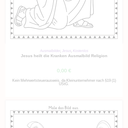
IN DEN WARENKORB
Ausmalbilder
,
Jesus
,
Kostenlos
Jesus heilt die Kranken Ausmalbild Religion
0,00
€
Kein Mehrwertsteuerausweis, da Kleinunternehmer nach §19 (1)
UStG.