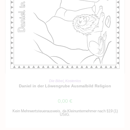
IN DEN WARENKORB
Die Bibel
,
Kostenlos
Daniel in der Löwengrube Ausmalbild Religion
0,00
€
Kein Mehrwertsteuerausweis, da Kleinunternehmer nach §19 (1)
UStG.