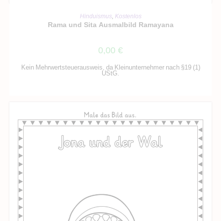
IN DEN WARENKORB
Hinduismus
,
Kostenlos
Rama und Sita Ausmalbild Ramayana
0,00
€
Kein Mehrwertsteuerausweis, da Kleinunternehmer nach §19 (1)
UStG.