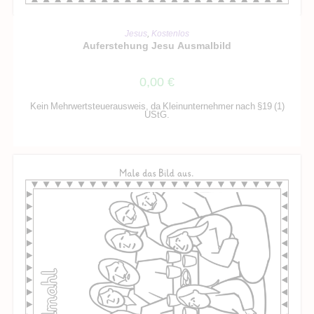
IN DEN WARENKORB
Jesus
,
Kostenlos
Auferstehung Jesu Ausmalbild
0,00
€
Kein Mehrwertsteuerausweis, da Kleinunternehmer nach §19 (1)
UStG.