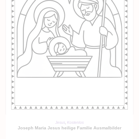
IN DEN WARENKORB
Jesus
,
Kostenlos
Joseph Maria Jesus heilige Familie Ausmalbilder