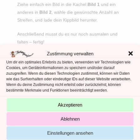
Ziehe einfach ein Bild in die Kachel
Bild 1
und ein
anderes in
Bild 2
, wähle die gewünschte Anzahl an
Streifen, und lade dein Kippbild herunter.
Anschließend musst du es nur noch ausmalen und
falten – fertig!
Zustimmung verwalten
Um dir ein optimales Erlebnis zu bieten, verwenden wir Technologien wie
Cookies, um Geräteinformationen zu speichern und/oder darauf
zuzugreifen. Wenn du diesen Technologien zustimmst, können wir Daten
wie das Surfverhalten oder eindeutige IDs auf dieser Website verarbeiten.
Wenn du deine Zustimmung nicht erteilst oder zurückziehst, können
Bild 1
Bild 2
bestimmte Merkmale und Funktionen beeinträchtigt werden.
Akzeptieren
Ablehnen
So wird’s gemacht:
Einstellungen ansehen