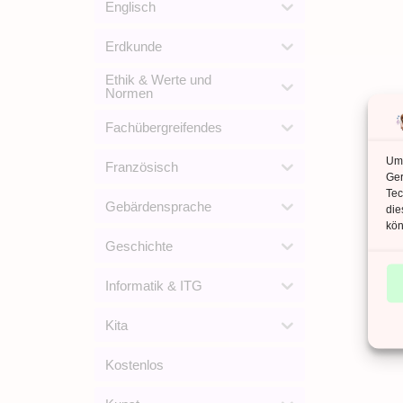
Englisch
Erdkunde
Ethik & Werte und
Normen
Fachübergreifendes
Um 
Französisch
Ger
Tec
Gebärdensprache
die
kön
Geschichte
Informatik & ITG
Kita
Kostenlos