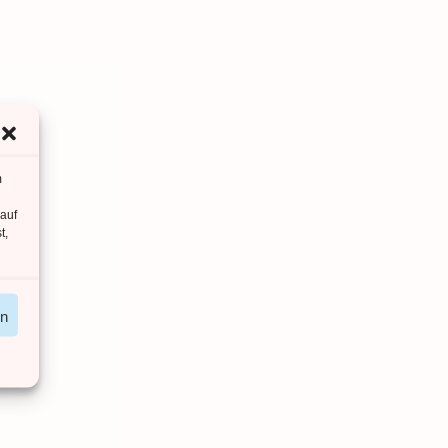
m
 auf
t,
en