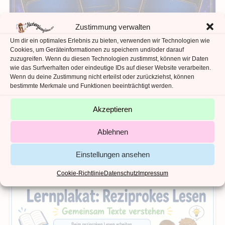
Zustimmung verwalten
Um dir ein optimales Erlebnis zu bieten, verwenden wir Technologien wie
Cookies, um Geräteinformationen zu speichern und/oder darauf
zuzugreifen. Wenn du diesen Technologien zustimmst, können wir Daten
wie das Surfverhalten oder eindeutige IDs auf dieser Website verarbeiten.
Wenn du deine Zustimmung nicht erteilst oder zurückziehst, können
bestimmte Merkmale und Funktionen beeinträchtigt werden.
IN DEN WARENKORB
Kostenlos
,
Lesestrategien
Reziprokes Lesen Rollenkarten
Akzeptieren
0,00
€
Ablehnen
Kein Mehrwertsteuerausweis, da Kleinunternehmer nach §19 (1)
Einstellungen ansehen
UStG.
Cookie-Richtlinie
Datenschutz
Impressum