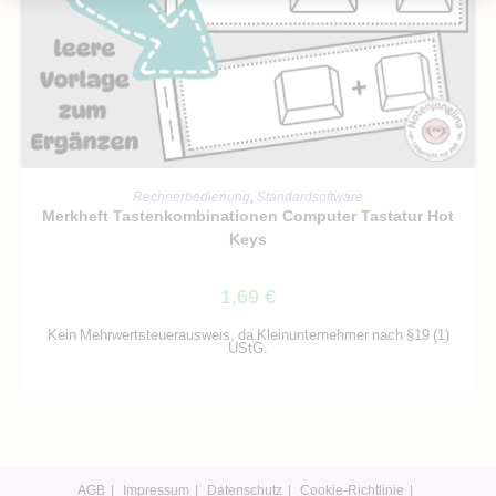
IN DEN WARENKORB
Rechnerbedienung
,
Standardsoftware
Merkheft Tastenkombinationen Computer Tastatur Hot
Keys
1,69
€
Kein Mehrwertsteuerausweis, da Kleinunternehmer nach §19 (1)
UStG.
AGB
Impressum
Datenschutz
Cookie-Richtlinie