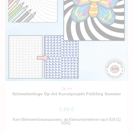
IN DEN WARENKORB
Op Art
Schmetterlinge Op-Art Kunstprojekt Frühling Sommer
1,69
€
Kein Mehrwertsteuerausweis, da Kleinunternehmer nach §19 (1)
UStG.