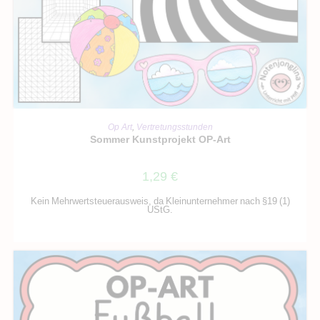
IN DEN WARENKORB
Op Art
,
Vertretungsstunden
Sommer Kunstprojekt OP-Art
1,29
€
Kein Mehrwertsteuerausweis, da Kleinunternehmer nach §19 (1)
UStG.