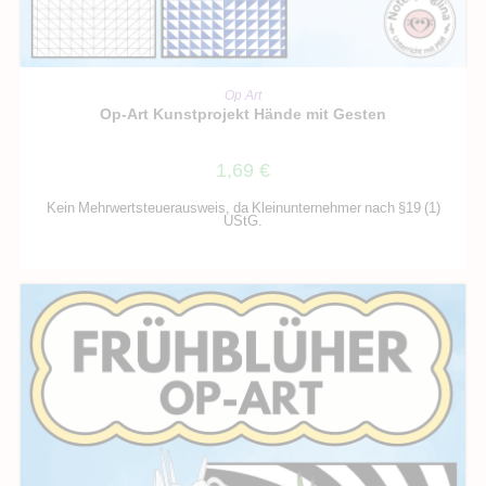
IN DEN WARENKORB
Op Art
Op-Art Kunstprojekt Hände mit Gesten
1,69
€
Kein Mehrwertsteuerausweis, da Kleinunternehmer nach §19 (1)
UStG.