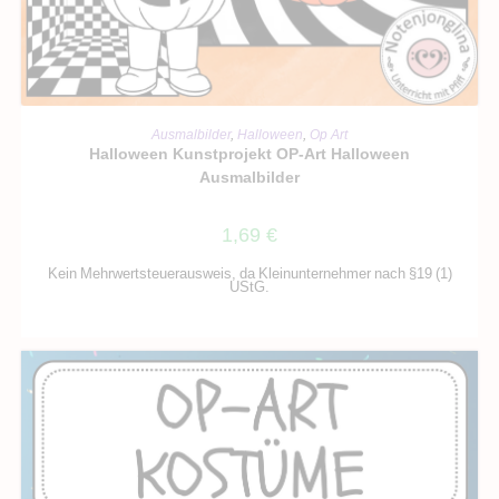
IN DEN WARENKORB
Ausmalbilder
,
Halloween
,
Op Art
Halloween Kunstprojekt OP-Art Halloween
Ausmalbilder
1,69
€
Kein Mehrwertsteuerausweis, da Kleinunternehmer nach §19 (1)
UStG.