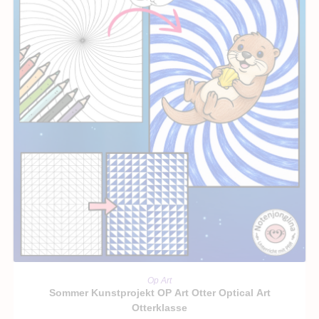
IN DEN WARENKORB
Op Art
Sommer Kunstprojekt OP Art Otter Optical Art
Otterklasse