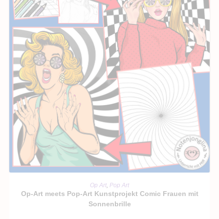
IN DEN WARENKORB
Op Art
,
Pop Art
Op-Art meets Pop-Art Kunstprojekt Comic Frauen mit
Sonnenbrille