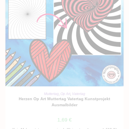
IN DEN WARENKORB
Muttertag
,
Op Art
,
Vatertag
Herzen Op Art Muttertag Vatertag Kunstprojekt
Ausmalbilder
1,69
€