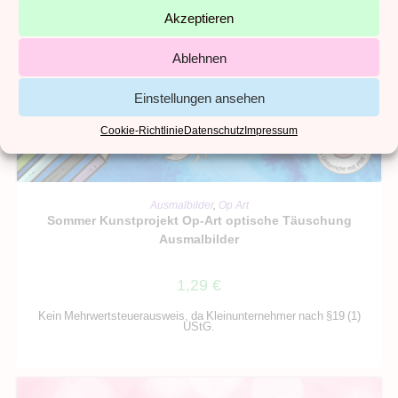
Akzeptieren
Ablehnen
Einstellungen ansehen
Cookie-Richtlinie
Datenschutz
Impressum
IN DEN WARENKORB
Ausmalbilder
,
Op Art
Sommer Kunstprojekt Op-Art optische Täuschung
Ausmalbilder
1,29
€
Kein Mehrwertsteuerausweis, da Kleinunternehmer nach §19 (1)
UStG.