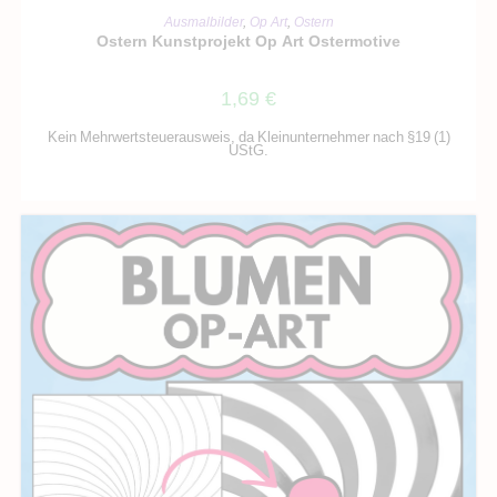
IN DEN WARENKORB
Ausmalbilder
,
Op Art
,
Ostern
Ostern Kunstprojekt Op Art Ostermotive
1,69
€
Kein Mehrwertsteuerausweis, da Kleinunternehmer nach §19 (1)
UStG.