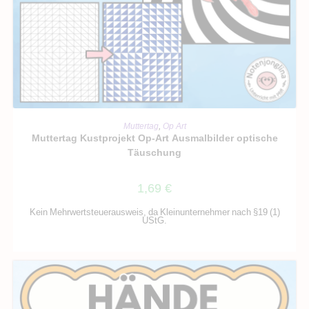
IN DEN WARENKORB
Muttertag
,
Op Art
Muttertag Kustprojekt Op-Art Ausmalbilder optische
Täuschung
1,69
€
Kein Mehrwertsteuerausweis, da Kleinunternehmer nach §19 (1)
UStG.