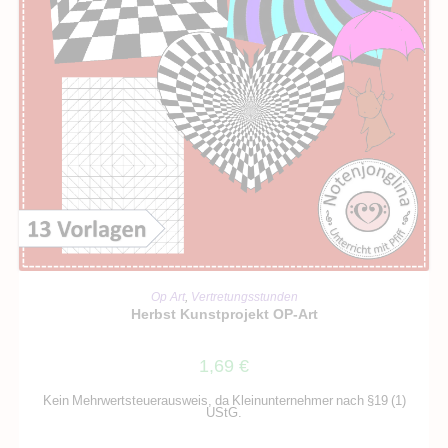
IN DEN WARENKORB
Op Art
,
Vertretungsstunden
Herbst Kunstprojekt OP-Art
1,69
€
Kein Mehrwertsteuerausweis, da Kleinunternehmer nach §19 (1)
UStG.