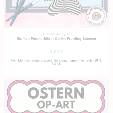
IN DEN WARENKORB
Ausmalbilder
,
Op Art
Blumen Fensterbilder Op Art Frühling Sommer
1,69
€
Kein Mehrwertsteuerausweis, da Kleinunternehmer nach §19 (1)
UStG.