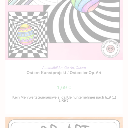
IN DEN WARENKORB
Ausmalbilder
,
Op Art
,
Ostern
Ostern Kunstprojekt / Ostereier Op-Art
1,69
€
Kein Mehrwertsteuerausweis, da Kleinunternehmer nach §19 (1)
UStG.