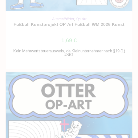
IN DEN WARENKORB
Ausmalbilder
,
Op Art
Fußball Kunstprojekt OP-Art Fußball WM 2026 Kunst
1,69
€
Kein Mehrwertsteuerausweis, da Kleinunternehmer nach §19 (1)
UStG.