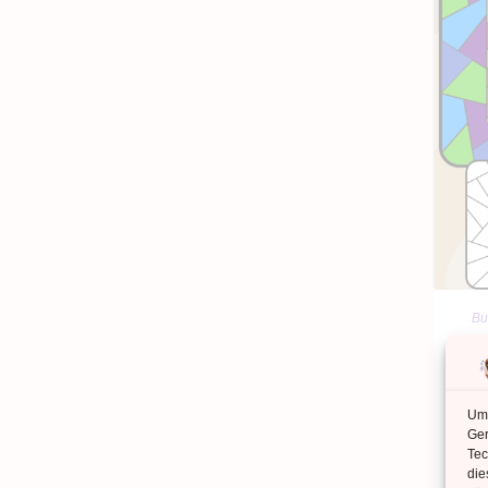
Bu
K
Um 
Ger
Tec
die
Kl