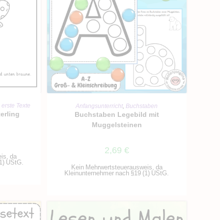
RB
IN DEN WARENKORB
 erste Texte
Anfangsunterricht
,
Buchstaben
erling
Buchstaben Legebild mit
Muggelsteinen
2,69
€
is, da
1) UStG.
Kein Mehrwertsteuerausweis, da
Kleinunternehmer nach §19 (1) UStG.