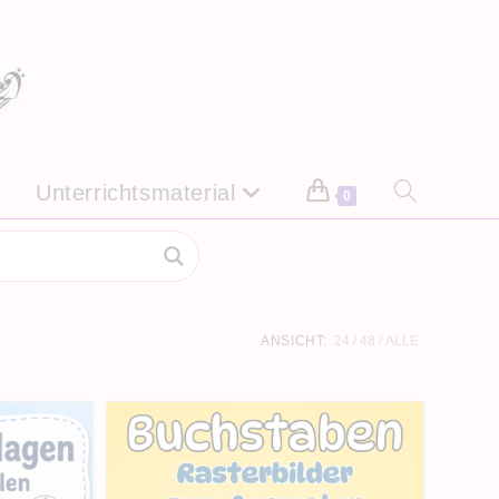
Unterrichtsmaterial
Website-
0
Suche
umschalten
ANSICHT:
24
48
ALLE