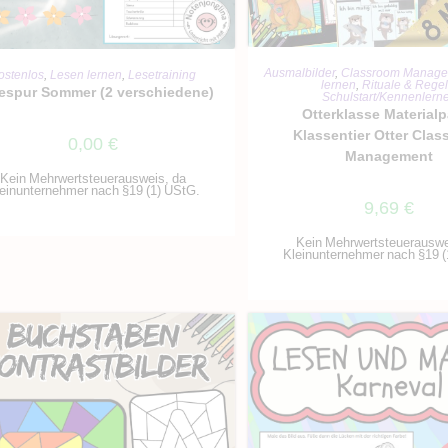
IN DEN WARENKO
IN DEN WARENKORB
Ausmalbilder
,
Classroom Manag
ostenlos
,
Lesen lernen
,
Lesetraining
lernen
,
Rituale & Rege
espur Sommer (2 verschiedene)
Schulstart/Kennenlern
Otterklasse Material
Klassentier Otter Cla
0,00
€
Management
Kein Mehrwertsteuerausweis, da
einunternehmer nach §19 (1) UStG.
9,69
€
Kein Mehrwertsteuerauswe
Kleinunternehmer nach §19 (