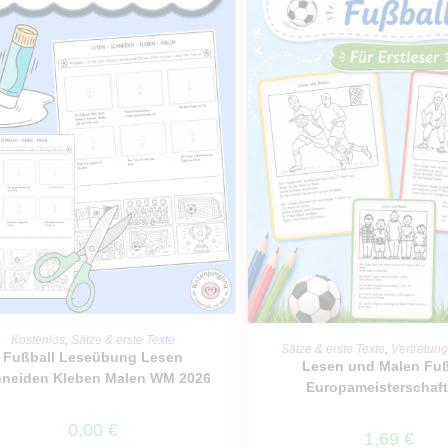
IN DEN WARENKORB
Kostenlos
,
Sätze & erste Texte
IN DEN WARENKO
Sätze & erste Texte
,
Vertretun
Fußball Leseübung Lesen
Lesen und Malen Fuß
neiden Kleben Malen WM 2026
Europameisterschaf
0,00
€
1,69
€