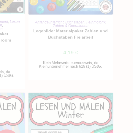
RB
IN DEN WARENKORB
ement
,
Lesen
Anfangsunterricht
,
Buchstaben
,
Feinmotorik
,
ln
,
Zahlen & Operationen
en
Legebilder Materialpaket Zahlen und
paket
Buchstaben Freiarbeit
ssroom
4,19
€
Kein Mehrwertsteuerausweis, da
Kleinunternehmer nach §19 (1) UStG.
is, da
1) UStG.