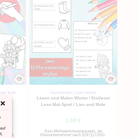
RB
IN DEN WARENKORB
rste Texte
Ausmalbilder
,
Lesen lernen
val /
Lesen und Malen Winter / Erstleser
ht
Lese-Mal-Spiel / Lies und Male
m
1,69
€
 auf
is, da
Kein Mehrwertsteuerausweis, da
t,
1) UStG.
Kleinunternehmer nach §19 (1) UStG.