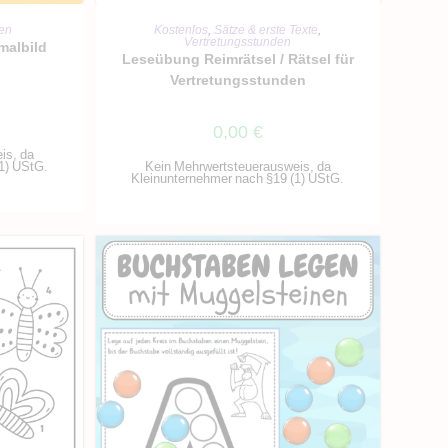
RB
IN DEN WARENKORB
en
Kostenlos
,
Sätze & erste Texte
,
Vertretungsstunden
malbild
Leseübung Reimrätsel / Rätsel für
Vertretungsstunden
0,00
€
is, da
1) UStG.
Kein Mehrwertsteuerausweis, da
Kleinunternehmer nach §19 (1) UStG.