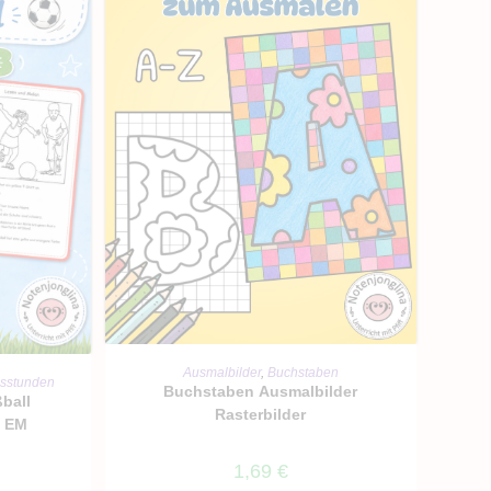
IN DEN WARENKORB
Ausmalbilder
,
Buchstaben
RB
gsstunden
Buchstaben Ausmalbilder
ball
Rasterbilder
t EM
1,69
€