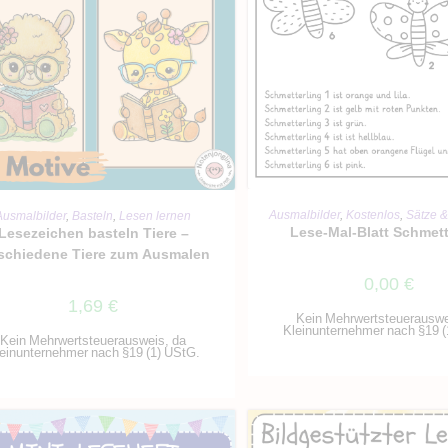
IN DEN WARENKO
IN DEN WARENKORB
Ausmalbilder
,
Kostenlos
,
Sätze &
Ausmalbilder
,
Basteln
,
Lesen lernen
Lese-Mal-Blatt Schmett
Lesezeichen basteln Tiere –
schiedene Tiere zum Ausmalen
0,00
€
1,69
€
Kein Mehrwertsteuerauswe
Kleinunternehmer nach §19 (
Kein Mehrwertsteuerausweis, da
einunternehmer nach §19 (1) UStG.