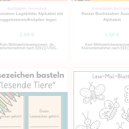
IN DEN WARENKORB
IN DEN WARENKO
Buchstaben
,
Feinmotorik
Ausmalbilder
,
Buchstab
staben Legebilder Alphabet mit
Raster Buchstaben Aus
uggelsteinen/Knöpfen legen
Alphabet
2,69
€
1,69
€
Kein Mehrwertsteuerausweis, da
Kein Mehrwertsteuerauswe
einunternehmer nach §19 (1) UStG.
Kleinunternehmer nach §19 (