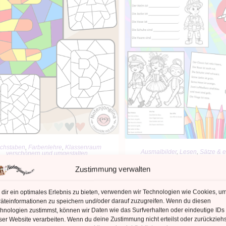
IN DEN WARENKORB
chstaben
,
Farbenlehre
,
Klassenraum
IN DEN WARENKO
Ausmalbilder
,
Lesen
,
Sätze & e
verschönern und umgestalten
Lesen und Malen Karne
Buchstaben Ausmalbilder
Zustimmung verwalten
Fasching / Fastnac
ontrastbilder Warm-Kalt ABC
dir ein optimales Erlebnis zu bieten, verwenden wir Technologien wie Cookies, u
1,69
€
1,69
€
äteinformationen zu speichern und/oder darauf zuzugreifen. Wenn du diesen
hnologien zustimmst, können wir Daten wie das Surfverhalten oder eindeutige IDs
Kein Mehrwertsteuerauswe
Kein Mehrwertsteuerausweis, da
ser Website verarbeiten. Wenn du deine Zustimmung nicht erteilst oder zurückziehs
Kleinunternehmer nach §19 (
einunternehmer nach §19 (1) UStG.