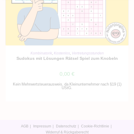
IN DEN WARENKORB
Kombinatorik
,
Kostenlos
,
Vertretungsstunden
Sudokus mit Lösungen Rätsel Spiel zum Knobeln
0,00
€
Kein Mehrwertsteuerausweis, da Kleinunternehmer nach §19 (1)
UStG.
AGB
Impressum
Datenschutz
Cookie-Richtlinie
Widerruf & Rückgaberecht