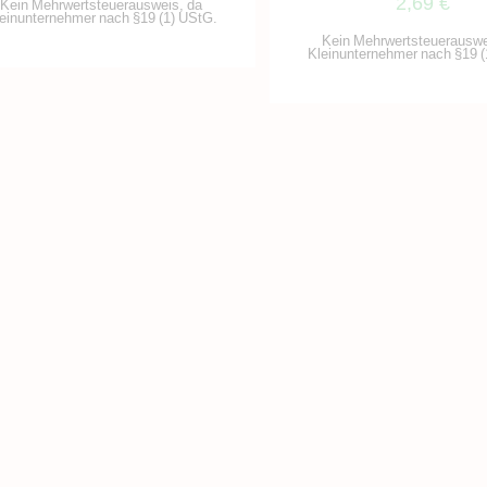
2,69
€
Kein Mehrwertsteuerausweis, da
einunternehmer nach §19 (1) UStG.
Kein Mehrwertsteuerauswe
Kleinunternehmer nach §19 (