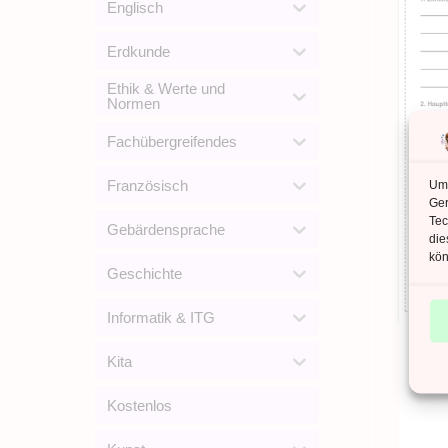
Englisch
Erdkunde
Ethik & Werte und
Normen
Fachübergreifendes
Französisch
Um 
Ger
Tec
Gebärdensprache
die
kön
Geschichte
Informatik & ITG
Kita
e
Kostenlos