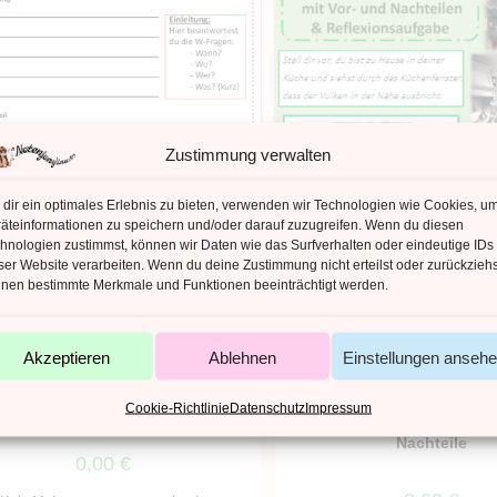
Zustimmung verwalten
dir ein optimales Erlebnis zu bieten, verwenden wir Technologien wie Cookies, u
äteinformationen zu speichern und/oder darauf zuzugreifen. Wenn du diesen
hnologien zustimmst, können wir Daten wie das Surfverhalten oder eindeutige IDs
ser Website verarbeiten. Wenn du deine Zustimmung nicht erteilst oder zurückziehs
nen bestimmte Merkmale und Funktionen beeinträchtigt werden.
Akzeptieren
Ablehnen
Einstellungen anseh
IN DEN WARENKORB
IN DEN WARENKO
Berichte
,
Kostenlos
Argumentieren & Diskutieren
,
Erdbeben, Vulkane & andere Na
inen Bericht zusammenfassen
Cookie-Richtlinie
Datenschutz
Impressum
Leben am Vulkan – Ätna /
Nachteile
0,00
€