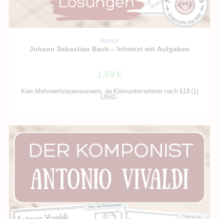
IN DEN WARENKORB
Barock
Johann Sebastian Bach – Infotext mit Aufgaben
1,69
€
Kein Mehrwertsteuerausweis, da Kleinunternehmer nach §19 (1)
UStG.