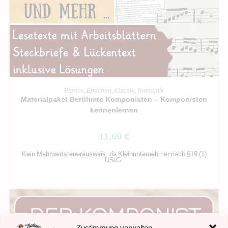
IN DEN WARENKORB
Barock
,
Epochen
,
Klassik
,
Romantik
Materialpaket Berühmte Komponisten – Komponisten
kennenlernen
11,69
€
Kein Mehrwertsteuerausweis, da Kleinunternehmer nach §19 (1)
UStG.
Zustimmung verwalten