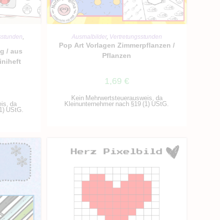
RB
IN DEN WARENKORB
sstunden
,
Ausmalbilder
,
Vertretungsstunden
Pop Art Vorlagen Zimmerpflanzen /
g / aus
Pflanzen
iniheft
1,69
€
Kein Mehrwertsteuerausweis, da
is, da
Kleinunternehmer nach §19 (1) UStG.
1) UStG.