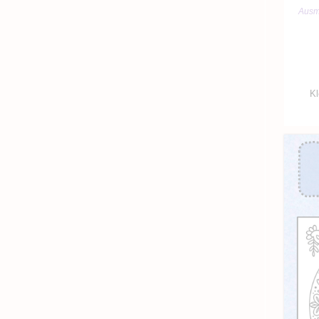
Ausm
Kl