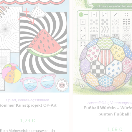
IN DEN WARENKORB
Op Art
,
Vertretungsstunden
IN DEN WARENKO
Ausmalbilder
,
Vertretungss
Sommer Kunstprojekt OP-Art
Fußball Würfeln – Würfe
bunten Fußball!
1,29
€
1,69
€
Kein Mehrwertsteuerausweis, da