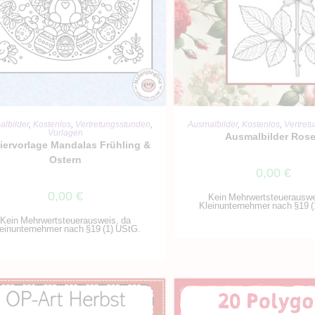
IN DEN WARENKORB
IN DEN WARENKO
lbilder
,
Kostenlos
,
Vertretungsstunden
,
Ausmalbilder
,
Kostenlos
,
Vertret
Vorlagen
Ausmalbilder Ros
iervorlage Mandalas Frühling &
Ostern
0,00
€
0,00
€
Kein Mehrwertsteuerauswe
Kleinunternehmer nach §19 (
Kein Mehrwertsteuerausweis, da
einunternehmer nach §19 (1) UStG.