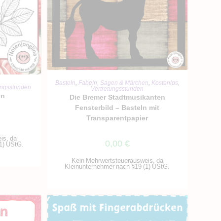
IN DEN WARENKORB
Basteln
,
Fabeln, Sagen & Märchen
,
Kostenlos
,
RB
ungsstunden
Vertretungsstunden
en
Die Bremer Stadtmusikanten
Fensterbild – Basteln mit
Transparentpapier
is, da
0,00
€
1) UStG.
Kein Mehrwertsteuerausweis, da
Kleinunternehmer nach §19 (1) UStG.