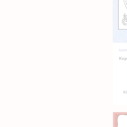
Ausma
Kop
Kl