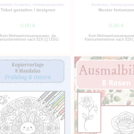
IN DEN WARENKORB
IN DEN WARENKO
albilder
,
Kostenlos
,
Vertretungsstunden
Kostenlos
,
Vertretungsst
Trikot gestalten / designen
Muster fortsetze
0,00
€
0,00
€
Kein Mehrwertsteuerausweis, da
Kein Mehrwertsteuerauswe
einunternehmer nach §19 (1) UStG.
Kleinunternehmer nach §19 (