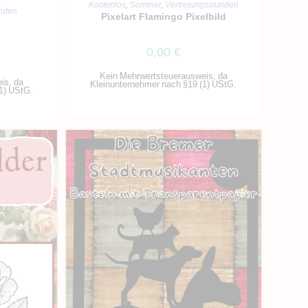
IN DEN WARENKORB
Kostenlos
,
Sommer
,
Vertretungsstunden
RB
unden
Pixelart Flamingo Pixelbild
n
0,00
€
Kein Mehrwertsteuerausweis, da
is, da
Kleinunternehmer nach §19 (1) UStG.
1) UStG.