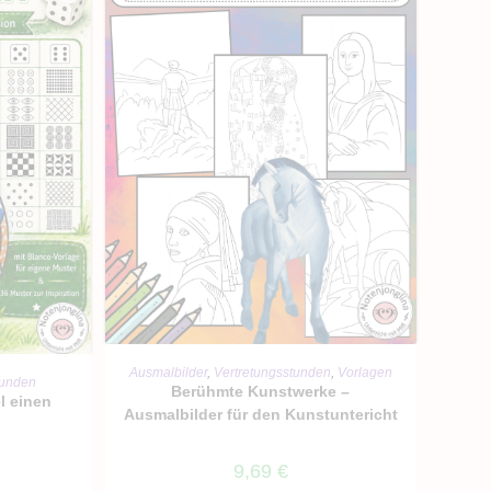
IN DEN WARENKORB
Ausmalbilder
,
Vertretungsstunden
,
Vorlagen
RB
tunden
Berühmte Kunstwerke –
l einen
Ausmalbilder für den Kunstuntericht
9,69
€