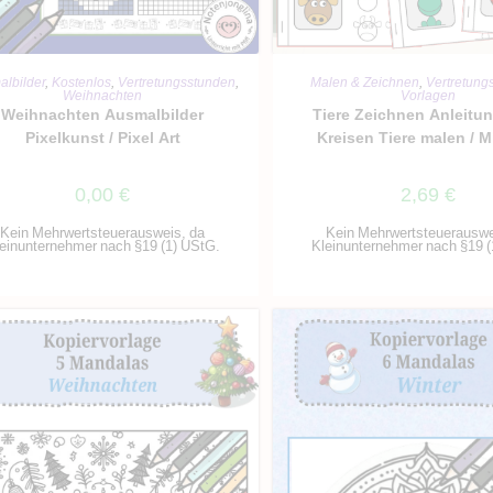
IN DEN WARENKORB
IN DEN WARENKO
lbilder
,
Kostenlos
,
Vertretungsstunden
,
Malen & Zeichnen
,
Vertretung
Weihnachten
Vorlagen
Weihnachten Ausmalbilder
Tiere Zeichnen Anleitun
Pixelkunst / Pixel Art
Kreisen Tiere malen / M
0,00
€
2,69
€
Kein Mehrwertsteuerausweis, da
Kein Mehrwertsteuerauswe
einunternehmer nach §19 (1) UStG.
Kleinunternehmer nach §19 (