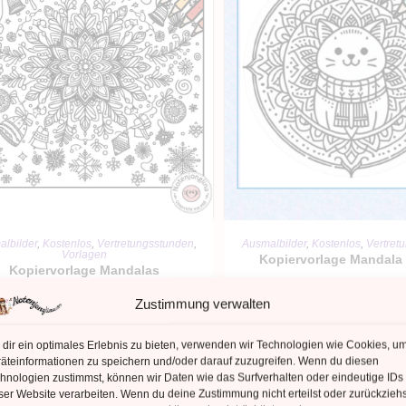
IN DEN WARENKORB
IN DEN WARENKO
lbilder
,
Kostenlos
,
Vertretungsstunden
,
Ausmalbilder
,
Kostenlos
,
Vertret
Vorlagen
Kopiervorlage Mandala
Kopiervorlage Mandalas
Weihnachten
Zustimmung verwalten
0,00
€
0,00
€
Kein Mehrwertsteuerauswe
dir ein optimales Erlebnis zu bieten, verwenden wir Technologien wie Cookies, u
Kleinunternehmer nach §19 (
äteinformationen zu speichern und/oder darauf zuzugreifen. Wenn du diesen
Kein Mehrwertsteuerausweis, da
hnologien zustimmst, können wir Daten wie das Surfverhalten oder eindeutige IDs
einunternehmer nach §19 (1) UStG.
ser Website verarbeiten. Wenn du deine Zustimmung nicht erteilst oder zurückziehs