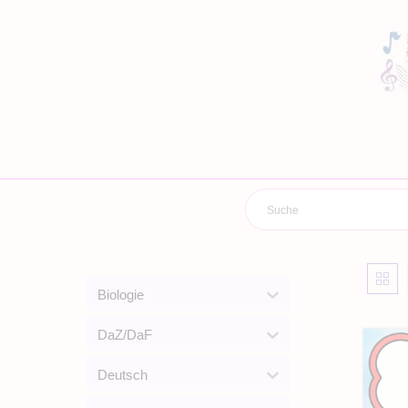
Zum
Inhalt
springen
Biologie
DaZ/DaF
Deutsch