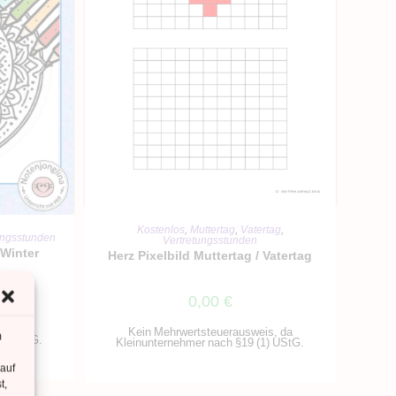
IN DEN WARENKORB
Kostenlos
,
Muttertag
,
Vatertag
,
RB
ungsstunden
Vertretungsstunden
 Winter
Herz Pixelbild Muttertag / Vatertag
0,00
€
is, da
Kein Mehrwertsteuerausweis, da
m
1) UStG.
Kleinunternehmer nach §19 (1) UStG.
 auf
t,