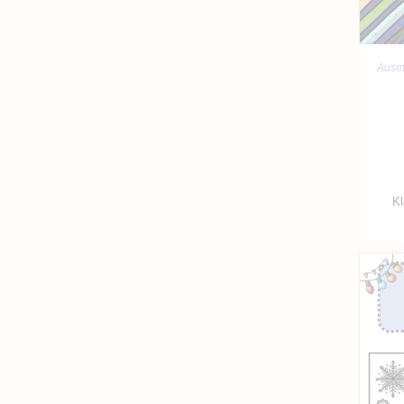
Ausma
Kl