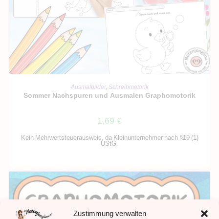
IN DEN WARENKORB
Ausmalbilder
,
Schreibmotorik
Sommer Nachspuren und Ausmalen Graphomotorik
1,69
€
Kein Mehrwertsteuerausweis, da Kleinunternehmer nach §19 (1)
UStG.
Zustimmung verwalten