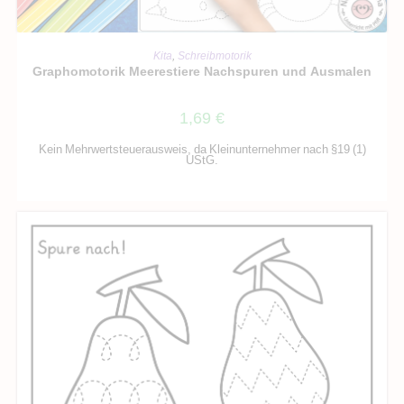
IN DEN WARENKORB
Kita
,
Schreibmotorik
Graphomotorik Meerestiere Nachspuren und Ausmalen
1,69
€
Kein Mehrwertsteuerausweis, da Kleinunternehmer nach §19 (1)
UStG.