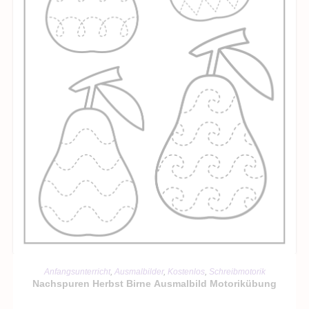
IN DEN WARENKORB
Anfangsunterricht
,
Ausmalbilder
,
Kostenlos
,
Schreibmotorik
Nachspuren Herbst Birne Ausmalbild Motorikübung