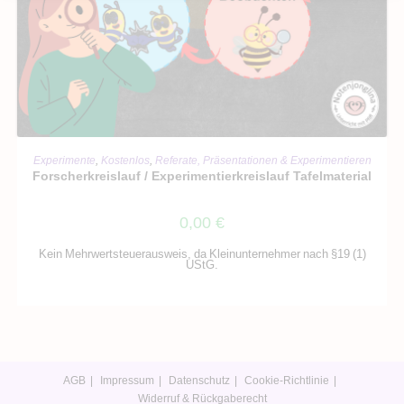
IN DEN WARENKORB
Experimente
,
Kostenlos
,
Referate, Präsentationen & Experimentieren
Forscherkreislauf / Experimentierkreislauf Tafelmaterial
0,00
€
Kein Mehrwertsteuerausweis, da Kleinunternehmer nach §19 (1)
UStG.
AGB
Impressum
Datenschutz
Cookie-Richtlinie
Widerruf & Rückgaberecht