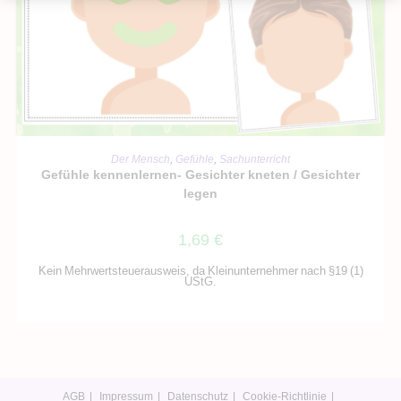
IN DEN WARENKORB
Der Mensch
,
Gefühle
,
Sachunterricht
Gefühle kennenlernen- Gesichter kneten / Gesichter
legen
1,69
€
Kein Mehrwertsteuerausweis, da Kleinunternehmer nach §19 (1)
UStG.
AGB
Impressum
Datenschutz
Cookie-Richtlinie