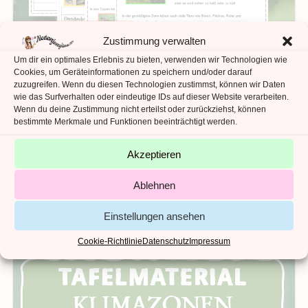
Zustimmung verwalten
Um dir ein optimales Erlebnis zu bieten, verwenden wir Technologien wie
Cookies, um Geräteinformationen zu speichern und/oder darauf
zuzugreifen. Wenn du diesen Technologien zustimmst, können wir Daten
wie das Surfverhalten oder eindeutige IDs auf dieser Website verarbeiten.
Wenn du deine Zustimmung nicht erteilst oder zurückziehst, können
bestimmte Merkmale und Funktionen beeinträchtigt werden.
IN DEN WARENKORB
Klima- & Vegetationszonen
Klimazonen Unterrichtsreihe
Akzeptieren
5,69
€
Ablehnen
Kein Mehrwertsteuerausweis, da Kleinunternehmer nach §19 (1)
UStG.
Einstellungen ansehen
Cookie-Richtlinie
Datenschutz
Impressum