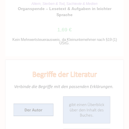
IN DEN WARENKORB
Altern, Sterben & Tod
,
Sachtexte & Medien
Organspende – Lesetext & Aufgaben in leichter
Sprache
1,69
€
Kein Mehrwertsteuerausweis, da Kleinunternehmer nach §19 (1)
UStG.