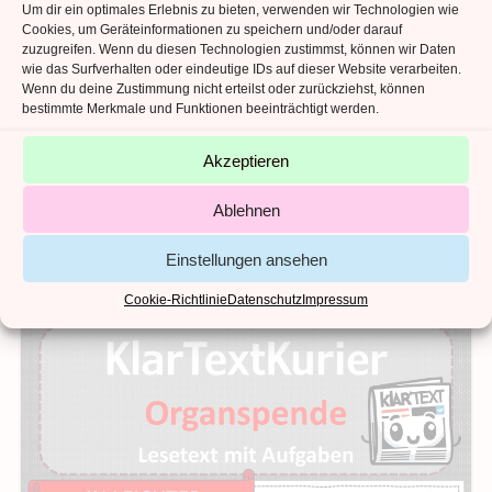
Um dir ein optimales Erlebnis zu bieten, verwenden wir Technologien wie
Cookies, um Geräteinformationen zu speichern und/oder darauf
zuzugreifen. Wenn du diesen Technologien zustimmst, können wir Daten
wie das Surfverhalten oder eindeutige IDs auf dieser Website verarbeiten.
Wenn du deine Zustimmung nicht erteilst oder zurückziehst, können
IN DEN WARENKORB
Sachtexte & Medien
bestimmte Merkmale und Funktionen beeinträchtigt werden.
Weltfrauentag – Lesetext & Aufgaben in leichter
Sprache
Akzeptieren
1,69
€
Ablehnen
Kein Mehrwertsteuerausweis, da Kleinunternehmer nach §19 (1)
UStG.
Einstellungen ansehen
Cookie-Richtlinie
Datenschutz
Impressum