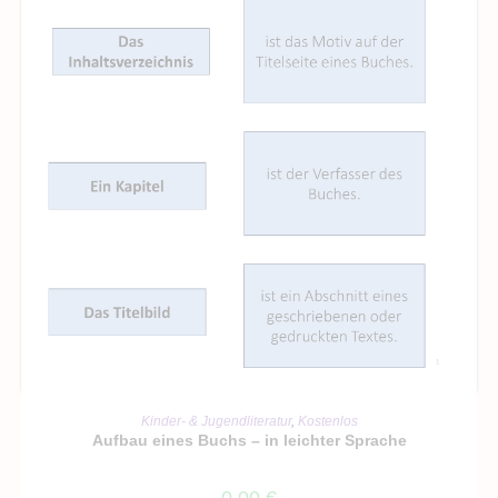
IN DEN WARENKORB
Kinder- & Jugendliteratur
,
Kostenlos
Aufbau eines Buchs – in leichter Sprache
0,00
€