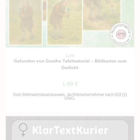
IN DEN WARENKORB
Lyrik
Gefunden von Goethe Tafelmaterial – Bildkarten zum
Gedicht
1,69
€
Kein Mehrwertsteuerausweis, da Kleinunternehmer nach §19 (1)
UStG.