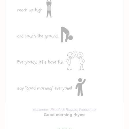
IN DEN WARENKORB
Kostenlos
,
Rituale & Regeln
,
Wortschatz
Good morning rhyme