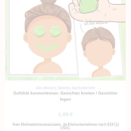
IN DEN WARENKORB
Der Mensch
,
Gefühle
,
Sachunterricht
Gefühle kennenlernen- Gesichter kneten / Gesichter
legen
1,69
€
Kein Mehrwertsteuerausweis, da Kleinunternehmer nach §19 (1)
UStG.