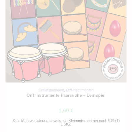
IN DEN WARENKORB
Orff-Instrumente
,
Orff-Instrumenten
Orff Instrumente Paarsuche – Lernspiel
1,69
€
Kein Mehrwertsteuerausweis, da Kleinunternehmer nach §19 (1)
UStG.