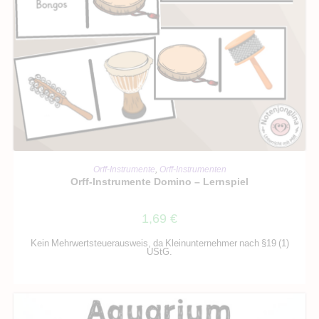
IN DEN WARENKORB
Orff-Instrumente
,
Orff-Instrumenten
Orff-Instrumente Domino – Lernspiel
1,69
€
Kein Mehrwertsteuerausweis, da Kleinunternehmer nach §19 (1)
UStG.