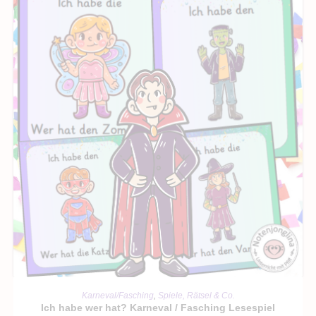
IN DEN WARENKORB
Karneval/Fasching
,
Spiele, Rätsel & Co.
Ich habe wer hat? Karneval / Fasching Lesespiel