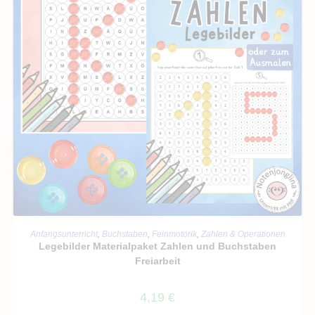
IN DEN WARENKORB
Anfangsunterricht
,
Buchstaben
,
Feinmotorik
,
Zahlen & Operationen
Legebilder Materialpaket Zahlen und Buchstaben
Freiarbeit
4,19
€