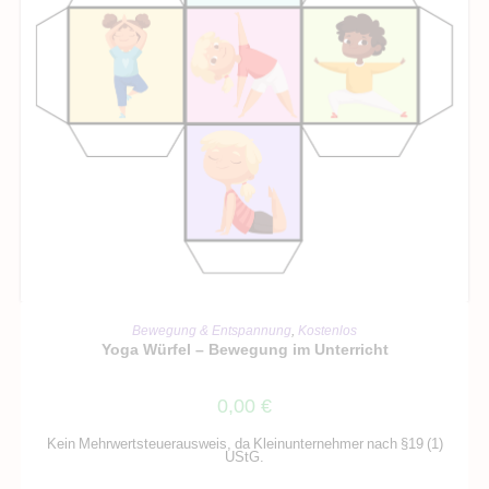
IN DEN WARENKORB
Bewegung & Entspannung
,
Kostenlos
Yoga Würfel – Bewegung im Unterricht
0,00
€
Kein Mehrwertsteuerausweis, da Kleinunternehmer nach §19 (1)
UStG.