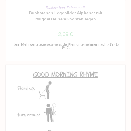
IN DEN WARENKORB
Buchstaben
,
Feinmotorik
Buchstaben Legebilder Alphabet mit
Muggelsteinen/Knöpfen legen
2,69
€
Kein Mehrwertsteuerausweis, da Kleinunternehmer nach §19 (1)
UStG.