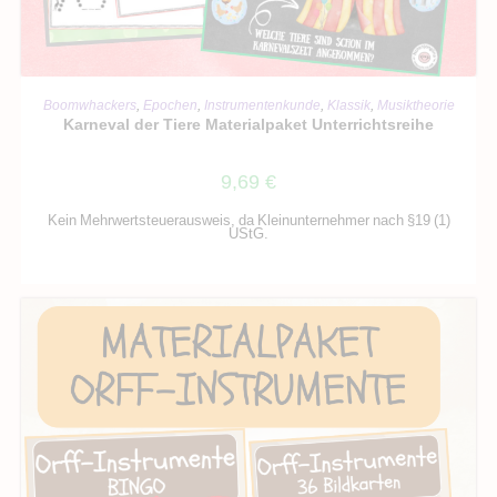
IN DEN WARENKORB
Boomwhackers
,
Epochen
,
Instrumentenkunde
,
Klassik
,
Musiktheorie
Karneval der Tiere Materialpaket Unterrichtsreihe
9,69
€
Kein Mehrwertsteuerausweis, da Kleinunternehmer nach §19 (1)
UStG.