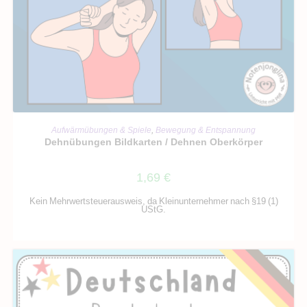
IN DEN WARENKORB
Aufwärmübungen & Spiele
,
Bewegung & Entspannung
Dehnübungen Bildkarten / Dehnen Oberkörper
1,69
€
Kein Mehrwertsteuerausweis, da Kleinunternehmer nach §19 (1)
UStG.