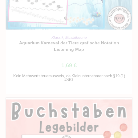
IN DEN WARENKORB
Klassik
,
Musiktheorie
Aquarium Karneval der Tiere grafische Notation
Listening Map
1,69
€
Kein Mehrwertsteuerausweis, da Kleinunternehmer nach §19 (1)
UStG.