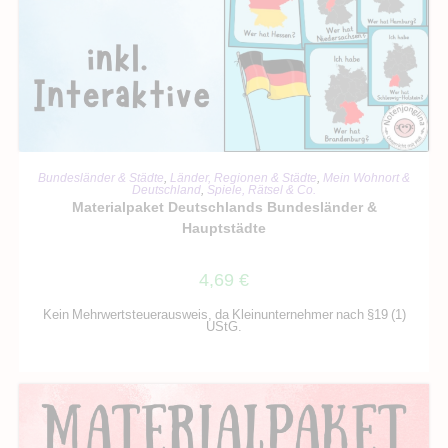
IN DEN WARENKORB
Bundesländer & Städte
,
Länder, Regionen & Städte
,
Mein Wohnort &
Deutschland
,
Spiele, Rätsel & Co.
Materialpaket Deutschlands Bundesländer &
Hauptstädte
4,69
€
Kein Mehrwertsteuerausweis, da Kleinunternehmer nach §19 (1)
UStG.