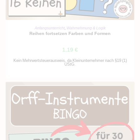
IN DEN WARENKORB
Anfangsunterricht
,
Wahrnehmung & Logik
Reihen fortsetzen Farben und Formen
1,19
€
Kein Mehrwertsteuerausweis, da Kleinunternehmer nach §19 (1)
UStG.