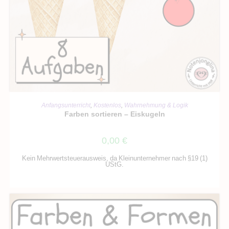
IN DEN WARENKORB
Anfangsunterricht
,
Kostenlos
,
Wahrnehmung & Logik
Farben sortieren – Eiskugeln
0,00
€
Kein Mehrwertsteuerausweis, da Kleinunternehmer nach §19 (1)
UStG.