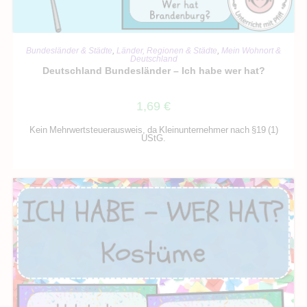
IN DEN WARENKORB
Bundesländer & Städte
,
Länder, Regionen & Städte
,
Mein Wohnort &
Deutschland
Deutschland Bundesländer – Ich habe wer hat?
1,69
€
Kein Mehrwertsteuerausweis, da Kleinunternehmer nach §19 (1)
UStG.