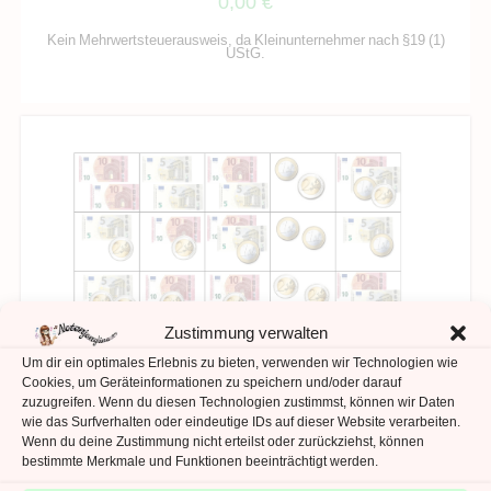
0,00
€
Kein Mehrwertsteuerausweis, da Kleinunternehmer nach §19 (1)
UStG.
Zustimmung verwalten
Um dir ein optimales Erlebnis zu bieten, verwenden wir Technologien wie
Cookies, um Geräteinformationen zu speichern und/oder darauf
zuzugreifen. Wenn du diesen Technologien zustimmst, können wir Daten
wie das Surfverhalten oder eindeutige IDs auf dieser Website verarbeiten.
Wenn du deine Zustimmung nicht erteilst oder zurückziehst, können
IN DEN WARENKORB
Geld & Währungen
bestimmte Merkmale und Funktionen beeinträchtigt werden.
Rechnen mit Geld – Klettbild Zahlebraum 20