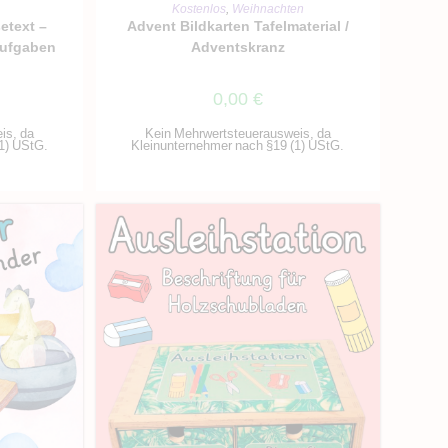
RB
IN DEN WARENKORB
Kostenlos
,
Weihnachten
etext –
Advent Bildkarten Tafelmaterial /
Aufgaben
Adventskranz
0,00
€
is, da
Kein Mehrwertsteuerausweis, da
1) UStG.
Kleinunternehmer nach §19 (1) UStG.