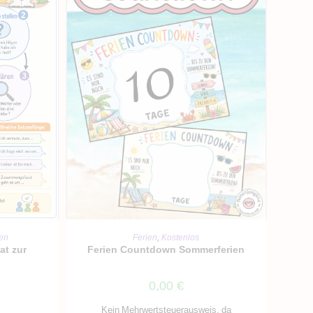
RB
IN DEN WARENKORB
ien
Ferien
,
Kostenlos
at zur
Ferien Countdown Sommerferien
0,00
€
Kein Mehrwertsteuerausweis, da