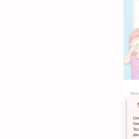
Hea
Um 
Ger
Tec
Kl
die