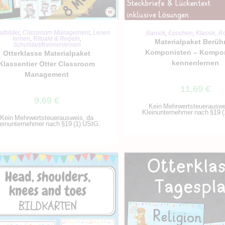
IN DEN WARENKORB
IN DEN WARENKO
lbilder
,
Classroom Management
,
Lesen
Barock
,
Epochen
,
Klassik
,
R
lernen
,
Rituale & Regeln
,
Materialpaket Berü
Schulstart/Kennenlernen
Komponisten – Kompo
Otterklasse Materialpaket
kennenlernen
Klassentier Otter Classroom
Management
11,69
€
9,69
€
Kein Mehrwertsteuerauswe
Kleinunternehmer nach §19 (
Kein Mehrwertsteuerausweis, da
einunternehmer nach §19 (1) UStG.