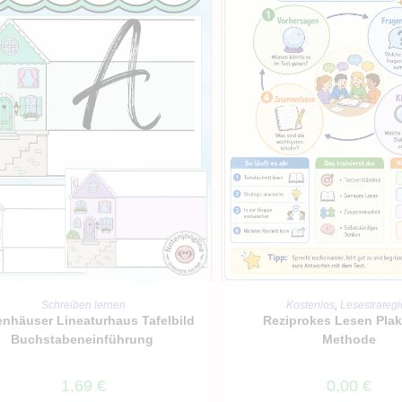
IN DEN WARENKO
IN DEN WARENKORB
Kostenlos
,
Lesestrateg
Schreiben lernen
Reziprokes Lesen Plak
enhäuser Lineaturhaus Tafelbild
Methode
Buchstabeneinführung
0,00
€
1,69
€