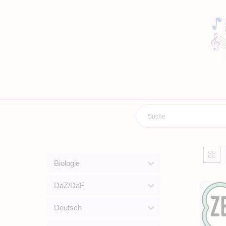
Zum
Inhalt
springen
Biologie
DaZ/DaF
Deutsch