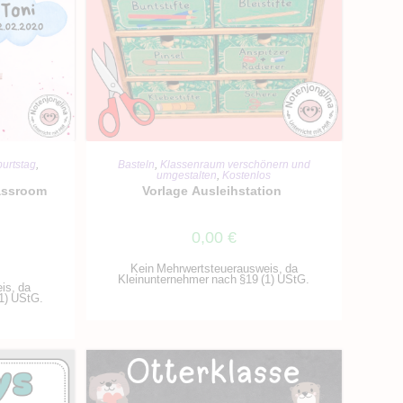
RB
IN DEN WARENKORB
urtstag
,
Basteln
,
Klassenraum verschönern und
umgestalten
,
Kostenlos
assroom
Vorlage Ausleihstation
0,00
€
Kein Mehrwertsteuerausweis, da
Kleinunternehmer nach §19 (1) UStG.
is, da
1) UStG.