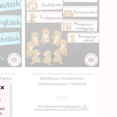
RB
IN DEN WARENKORB
e & Regeln
Classroom Management
,
Rituale & Regeln
 Fächer
Otterklasse Sozialformen
z
Tafeltransparenz / Tafelbild
1,69
€
m
is, da
Kein Mehrwertsteuerausweis, da
 auf
1) UStG.
Kleinunternehmer nach §19 (1) UStG.
t,