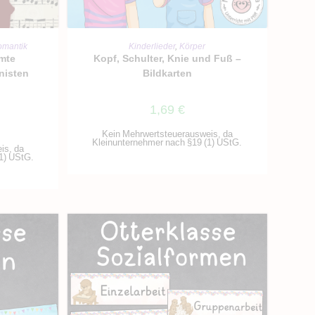
IN DEN WARENKORB
RB
Kinderlieder
,
Körper
omantik
Kopf, Schulter, Knie und Fuß –
hmte
Bildkarten
nisten
1,69
€
Kein Mehrwertsteuerausweis, da
Kleinunternehmer nach §19 (1) UStG.
is, da
1) UStG.