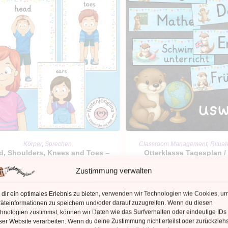
IN DEN WARENKORB
IN DEN WARENKO
Körper
,
Sprechen
Classroom Management
,
Ritual
d, Shoulders, Knees and Toes –
Otterklasse Tagesplan /
Bildkarten / Flashcards
Tagestransparen
Zustimmung verwalten
1,69
€
1,69
€
dir ein optimales Erlebnis zu bieten, verwenden wir Technologien wie Cookies, u
äteinformationen zu speichern und/oder darauf zuzugreifen. Wenn du diesen
Kein Mehrwertsteuerausweis, da
Kein Mehrwertsteuerauswe
hnologien zustimmst, können wir Daten wie das Surfverhalten oder eindeutige IDs
einunternehmer nach §19 (1) UStG.
Kleinunternehmer nach §19 (
ser Website verarbeiten. Wenn du deine Zustimmung nicht erteilst oder zurückziehs