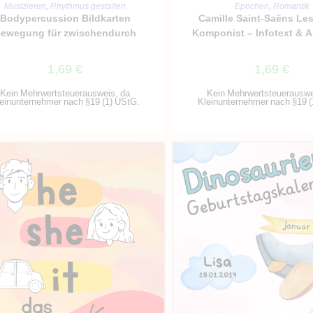
IN DEN WARENKORB
IN DEN WARENKO
Musizieren
,
Rhythmus gestalten
Epochen
,
Romantik
Bodypercussion Bildkarten
Camille Saint-Saëns Les
ewegung für zwischendurch
Komponist – Infotext & 
1,69
€
1,69
€
Kein Mehrwertsteuerausweis, da
Kein Mehrwertsteuerauswe
einunternehmer nach §19 (1) UStG.
Kleinunternehmer nach §19 (