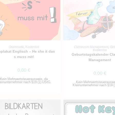
IN DEN WARENKO
IN DEN WARENKORB
Classroom Management
,
Geb
Grammatik
,
Kostenlos
Kostenlos
plakat Englisch – He she it das
Geburtstagskalender Cl
s muss mit!
Management
0,00
€
0,00
€
Kein Mehrwertsteuerausweis, da
Kein Mehrwertsteuerauswe
einunternehmer nach §19 (1) UStG.
Kleinunternehmer nach §19 (