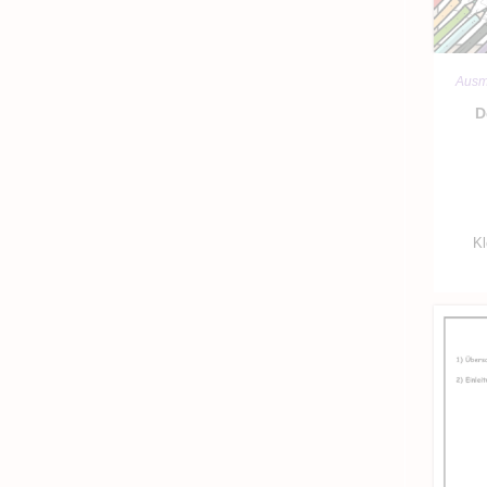
Ausm
D
Kl