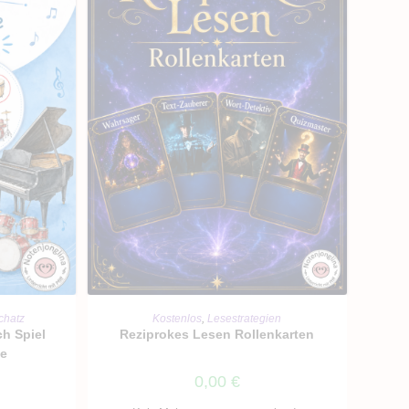
RB
IN DEN WARENKORB
chatz
Kostenlos
,
Lesestrategien
ch Spiel
Reziprokes Lesen Rollenkarten
de
0,00
€