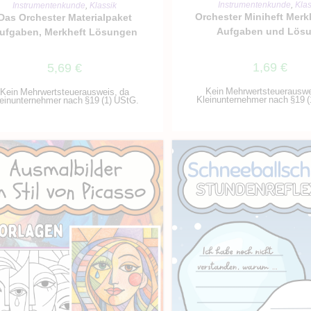
IN DEN WARENKO
IN DEN WARENKORB
Instrumentenkunde
,
Klas
Instrumentenkunde
,
Klassik
Orchester Miniheft Merk
Das Orchester Materialpaket
Aufgaben und Lös
ufgaben, Merkheft Lösungen
1,69
€
5,69
€
Kein Mehrwertsteuerauswe
Kein Mehrwertsteuerausweis, da
Kleinunternehmer nach §19 (
einunternehmer nach §19 (1) UStG.