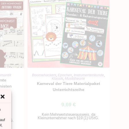
RB
IN DEN WARENKORB
omantik
Boomwhackers
,
Epochen
,
Instrumentenkunde
,
Klassik
,
Musiktheorie
hmte
Karneval der Tiere Materialpaket
nisten
Unterrichtsreihe
9,69
€
m
Kein Mehrwertsteuerausweis, da
is, da
Kleinunternehmer nach §19 (1) UStG.
 auf
1) UStG.
t,