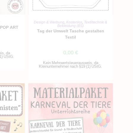
IN DEN WARENKORB
RB
Design & Werbung
,
Kostenlos
,
Textiltechnik &
Bekleidung (BS)
r POP ART
Tag der Umwelt Tasche gestalten
Textil
0,00
€
is, da
1) UStG.
Kein Mehrwertsteuerausweis, da
Kleinunternehmer nach §19 (1) UStG.