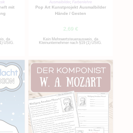
RB
IN DEN WARENKORB
sik
Ausmalbilder
,
Farbenlehre
heft mit
Pop Art Kunstprojekt Ausmalbilder
ung
Hände / Gesten
2,69
€
is, da
Kein Mehrwertsteuerausweis, da
1) UStG.
Kleinunternehmer nach §19 (1) UStG.