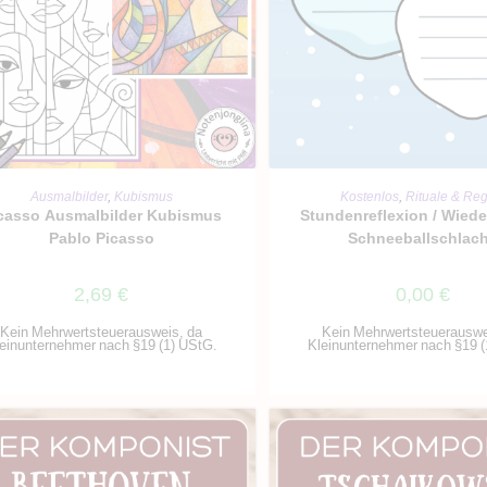
IN DEN WARENKORB
IN DEN WARENKO
Ausmalbilder
,
Kubismus
Kostenlos
,
Rituale & Re
casso Ausmalbilder Kubismus
Stundenreflexion / Wied
Pablo Picasso
Schneeballschlac
2,69
€
0,00
€
Kein Mehrwertsteuerausweis, da
Kein Mehrwertsteuerauswe
einunternehmer nach §19 (1) UStG.
Kleinunternehmer nach §19 (