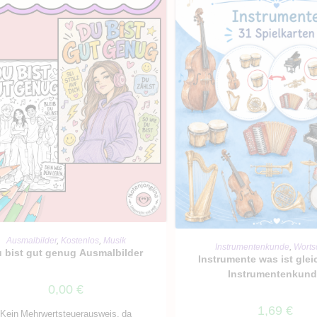
IN DEN WARENKORB
Ausmalbilder
,
Kostenlos
,
Musik
IN DEN WARENKO
Instrumentenkunde
,
Worts
 bist gut genug Ausmalbilder
Instrumente was ist glei
Instrumentenkun
0,00
€
1,69
€
Kein Mehrwertsteuerausweis, da