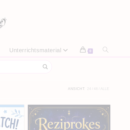
Unterrichtsmaterial
Website-
0
Suche
umschalten
ANSICHT:
24
48
ALLE