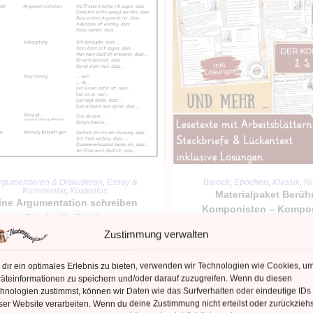
IN DEN WARENKORB
IN DEN WARENKO
rgumentieren & Diskutieren
,
Essay &
Barock
,
Epochen
,
Klassik
,
R
Kommentar
,
Kostenlos
Materialpaket Berü
ine Argumentation schreiben
Komponisten – Kompo
Schritt für Schritt
kennenlernen
Zustimmung verwalten
0,00
€
11,69
€
dir ein optimales Erlebnis zu bieten, verwenden wir Technologien wie Cookies, u
Kein Mehrwertsteuerausweis, da
äteinformationen zu speichern und/oder darauf zuzugreifen. Wenn du diesen
Kein Mehrwertsteuerauswe
einunternehmer nach §19 (1) UStG.
hnologien zustimmst, können wir Daten wie das Surfverhalten oder eindeutige IDs
Kleinunternehmer nach §19 (
ser Website verarbeiten. Wenn du deine Zustimmung nicht erteilst oder zurückziehs