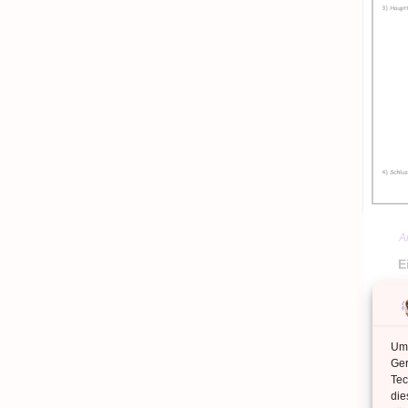
A
E
Um 
Ger
Kl
Tec
die