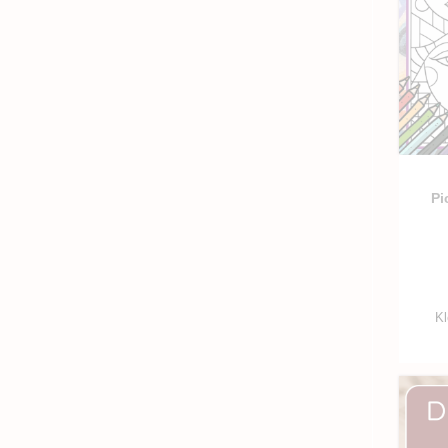
Pi
Kl