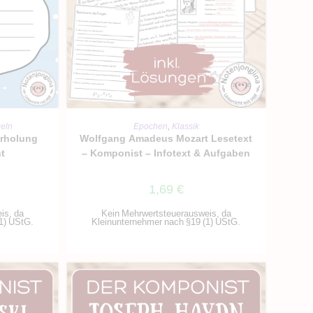
RB
IN DEN WARENKORB
geln
Epochen
,
Klassik
erholung
Wolfgang Amadeus Mozart Lesetext
ht
– Komponist – Infotext & Aufgaben
1,69
€
is, da
Kein Mehrwertsteuerausweis, da
1) UStG.
Kleinunternehmer nach §19 (1) UStG.