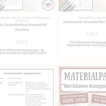
IN DEN WARENKORB
IN DEN WARENKO
albilder
,
Goethe, Johann Wolfgang von
,
Ausmalbilder
,
Pop Art
Kostenlos
Instrumente Ausmalbilde
er Zauberlehrling Ausmalbild
(Goethe)
1,69
€
0,00
€
Kein Mehrwertsteuerauswe
Kleinunternehmer nach §19 (
Kein Mehrwertsteuerausweis, da
einunternehmer nach §19 (1) UStG.