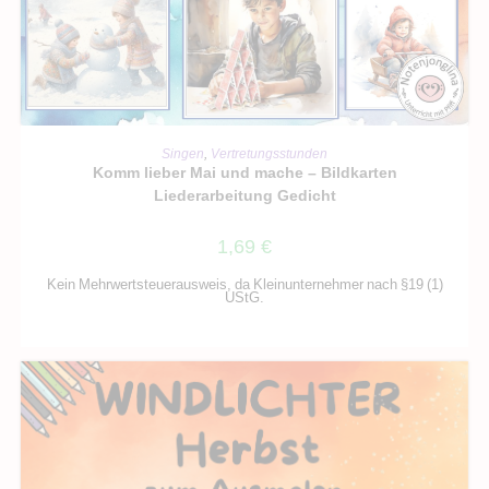
IN DEN WARENKORB
Singen
,
Vertretungsstunden
Komm lieber Mai und mache – Bildkarten
Liederarbeitung Gedicht
1,69
€
Kein Mehrwertsteuerausweis, da Kleinunternehmer nach §19 (1)
UStG.