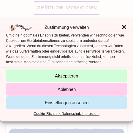
ZUSÄTZLICHE INFORMATIONEN
REZENSIONEN (0)
Zustimmung verwalten
Um dir ein optimales Erlebnis zu bieten, verwenden wir Technologien wie
Zusätzliche Informationen
Cookies, um Geräteinformationen zu speichern und/oder darauf
zuzugreifen. Wenn du diesen Technologien zustimmst, können wir Daten
wie das Surfverhalten oder eindeutige IDs auf dieser Website verarbeiten.
ANZAHL DATEIEN
2
Wenn du deine Zustimmung nicht erteilst oder zurückziehst, können
bestimmte Merkmale und Funktionen beeinträchtigt werden.
ANZAHL SEITEN
35
DATEITYPEN
pdf
Akzeptieren
SPRACHE
de
Ablehnen
Einstellungen ansehen
Cookie-Richtlinie
Datenschutz
Impressum
Ähnliche Produkte