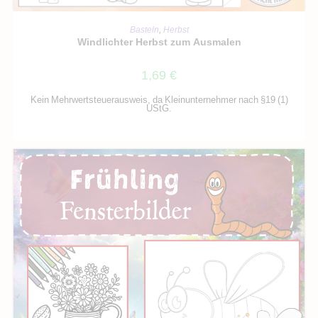
IN DEN WARENKORB
Basteln
,
Herbst
Windlichter Herbst zum Ausmalen
1,69
€
Kein Mehrwertsteuerausweis, da Kleinunternehmer nach §19 (1)
UStG.