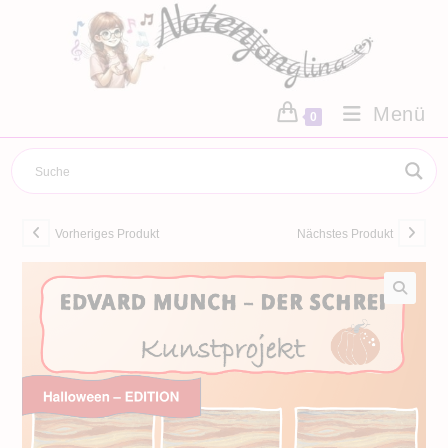
Zum
Inhalt
springen
Menü
0
Vorheriges Produkt
Nächstes Produkt