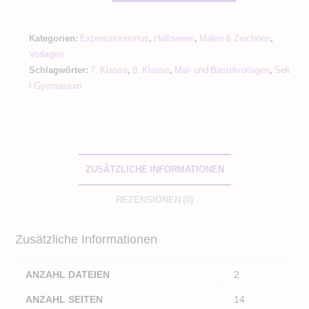
-
Edvard
Kategorien:
Expressionismus
,
Halloween
,
Malen & Zeichnen
,
Munch
Vorlagen
Halloween
Schlagwörter:
7. Klasse
,
8. Klasse
,
Mal- und Bastelvorlagen
,
Sek
Kunstprojekt
I Gymnasium
Menge
ZUSÄTZLICHE INFORMATIONEN
REZENSIONEN (0)
Zusätzliche Informationen
ANZAHL DATEIEN
2
ANZAHL SEITEN
14