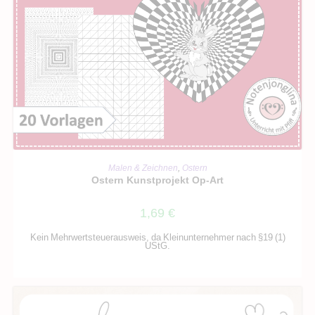
IN DEN WARENKORB
Malen & Zeichnen
,
Ostern
Ostern Kunstprojekt Op-Art
1,69
€
Kein Mehrwertsteuerausweis, da Kleinunternehmer nach §19 (1)
UStG.