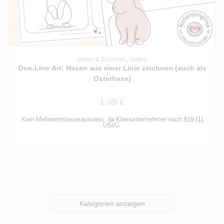
IN DEN WARENKORB
Malen & Zeichnen
,
Ostern
One-Line Art: Hasen aus einer Linie zeichnen (auch als
Osterhase)
1,69
€
Kein Mehrwertsteuerausweis, da Kleinunternehmer nach §19 (1)
UStG.
Kategorien anzeigen