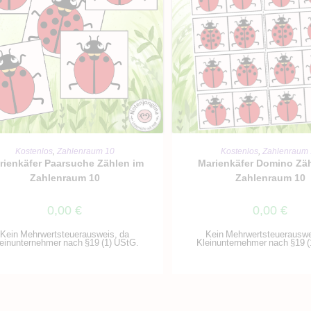
IN DEN WARENKORB
IN DEN WARENKO
Kostenlos
,
Zahlenraum 10
Kostenlos
,
Zahlenraum
rienkäfer Paarsuche Zählen im
Marienkäfer Domino Zä
Zahlenraum 10
Zahlenraum 10
0,00
€
0,00
€
Kein Mehrwertsteuerausweis, da
Kein Mehrwertsteuerauswe
einunternehmer nach §19 (1) UStG.
Kleinunternehmer nach §19 (