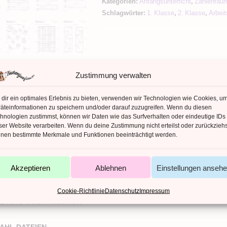
Kategorien:
Anfangsunterricht
,
Zahlenrau
Ziffernlehrgang
Schlagwörter:
1. Klasse
,
2. Klasse
,
Arbeit
Ziffer
1
Menge
Zustimmung verwalten
dir ein optimales Erlebnis zu bieten, verwenden wir Technologien wie Cookies, u
äteinformationen zu speichern und/oder darauf zuzugreifen. Wenn du diesen
hnologien zustimmst, können wir Daten wie das Surfverhalten oder eindeutige IDs
ser Website verarbeiten. Wenn du deine Zustimmung nicht erteilst oder zurückziehs
nen bestimmte Merkmale und Funktionen beeinträchtigt werden.
Akzeptieren
Ablehnen
Einstellungen anseh
ZUSÄTZLICHE INFORMATIONEN
Cookie-Richtlinie
Datenschutz
Impressum
zliche Informationen
AHL DATEIEN