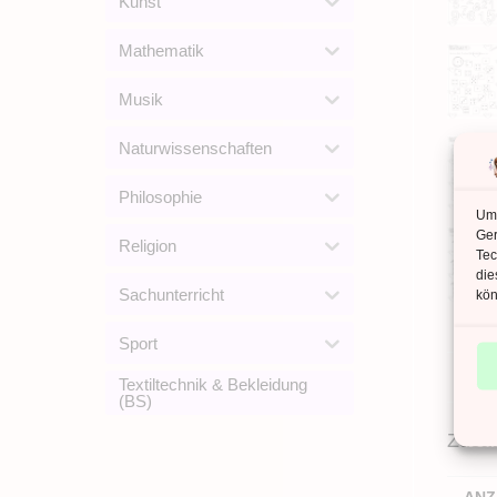
Kunst
Mathematik
Musik
Naturwissenschaften
Philosophie
Um 
Ger
Religion
Tec
die
Sachunterricht
kön
Sport
Textiltechnik & Bekleidung
(BS)
Zusät
ANZ