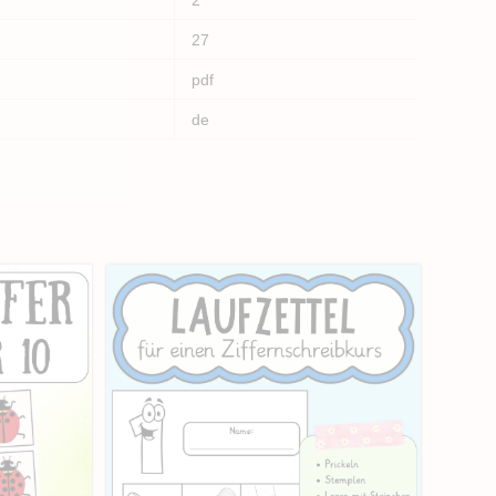
27
pdf
de