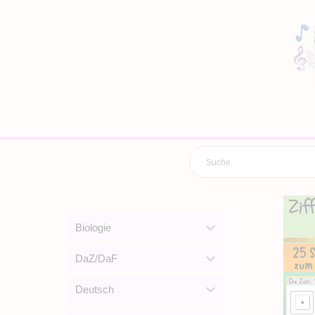
Zum
Inhalt
springen
Biologie
DaZ/DaF
Deutsch