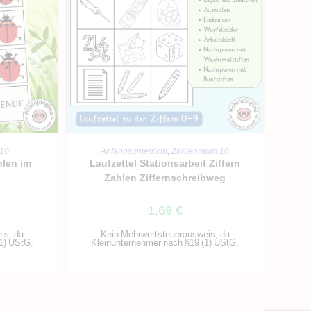
RB
IN DEN WARENKORB
 10
Anfangsunterricht
,
Zahlenraum 10
hlen im
Laufzettel Stationsarbeit Ziffern
Zahlen Ziffernschreibweg
1,69
€
is, da
Kein Mehrwertsteuerausweis, da
1) UStG.
Kleinunternehmer nach §19 (1) UStG.