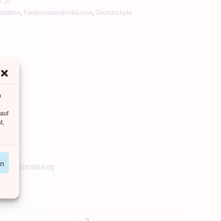
m 10
sblätter
,
Fördermaterial/Inklusion
,
Grundschule
m
 auf
t,
en
REZENSIONEN (0)
2