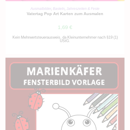
IN DEN WARENKORB
Ausmalbilder
,
Basteln
,
Jahreszeiten & Feste
Vatertag Pop Art Karten zum Ausmalen
1,69
€
Kein Mehrwertsteuerausweis, da Kleinunternehmer nach §19 (1)
UStG.