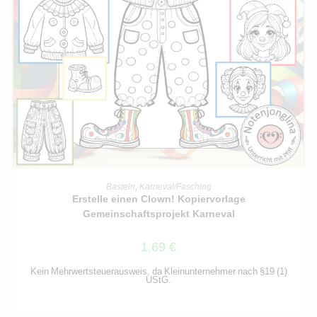
IN DEN WARENKORB
Basteln
,
Karneval/Fasching
Erstelle einen Clown! Kopiervorlage
Gemeinschaftsprojekt Karneval
1,69
€
Kein Mehrwertsteuerausweis, da Kleinunternehmer nach §19 (1)
UStG.