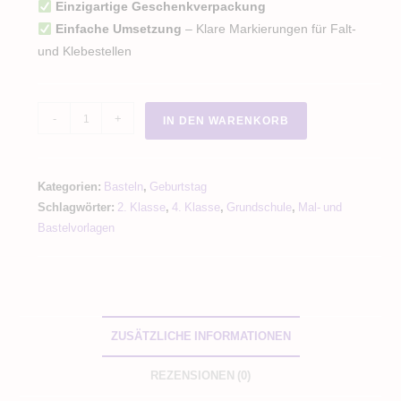
Einzigartige Geschenkverpackung
Einfache Umsetzung
– Klare Markierungen für Falt-
und Klebestellen
Eidechse
-
+
IN DEN WARENKORB
Basteln
Schachtel
Geschenkbox
Kategorien:
Basteln
,
Geburtstag
Menge
Schlagwörter:
2. Klasse
,
4. Klasse
,
Grundschule
,
Mal- und
Bastelvorlagen
ZUSÄTZLICHE INFORMATIONEN
REZENSIONEN (0)