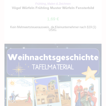
IN DEN WARENKORB
Frühling
,
Malen & Zeichnen
Vögel Würfeln Frühling Muster Würfeln Fensterbild
1,69
€
Kein Mehrwertsteuerausweis, da Kleinunternehmer nach §19 (1)
UStG.