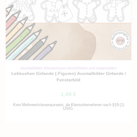
IN DEN WARENKORB
Ausmalbilder
,
Klassenraum verschönern und umgestalten
Lebkuchen Girlande (-Figuren) Ausmalbilder Girlande /
Fensterbild
1,69
€
Kein Mehrwertsteuerausweis, da Kleinunternehmer nach §19 (1)
UStG.