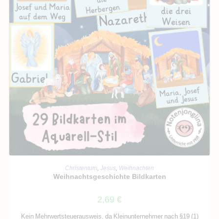
IN DEN WARENKORB
Christentum
,
Jesus
,
Weihnachten
Weihnachtsgeschichte Bildkarten
2,69
€
Kein Mehrwertsteuerausweis, da Kleinunternehmer nach §19 (1)