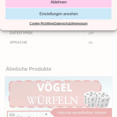
Zusätzliche Informationen
Ablehnen
Einstellungen ansehen
ANZAHL DATEIEN
2
ANZAHL SEITEN
36
Cookie-Richtlinie
Datenschutz
Impressum
DATEITYPEN
pdf
SPRACHE
de
Ähnliche Produkte