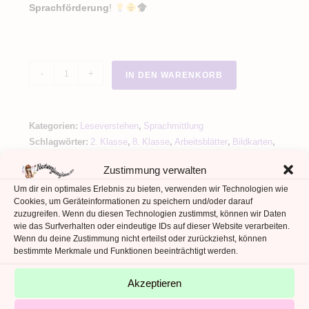
Sprachförderung
!
Fingeralphabet
-
+
IN DEN WARENKORB
Gebärdensprache
🖐️
Bildkarten
Kategorien:
Leseverstehen
,
Sprachmittlung
-
Schlagwörter:
2. Klasse
,
8. Klasse
,
Arbeitsblätter
,
Bildkarten
,
Übersicht
Fördermaterial/Inklusion
,
Förderunterricht
,
Merkblätter
Zustimmung verwalten
-
Um dir ein optimales Erlebnis zu bieten, verwenden wir Technologien wie
Arbeitsblätter
Cookies, um Geräteinformationen zu speichern und/oder darauf
Menge
zuzugreifen. Wenn du diesen Technologien zustimmst, können wir Daten
wie das Surfverhalten oder eindeutige IDs auf dieser Website verarbeiten.
Wenn du deine Zustimmung nicht erteilst oder zurückziehst, können
ZUSÄTZLICHE INFORMATIONEN
bestimmte Merkmale und Funktionen beeinträchtigt werden.
REZENSIONEN (0)
Akzeptieren