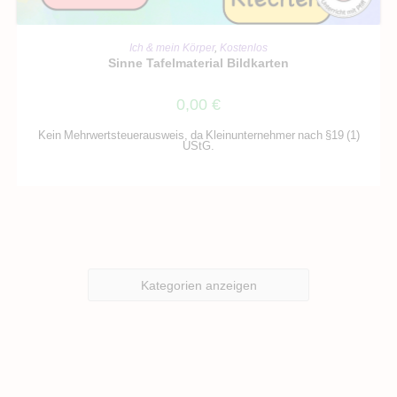
IN DEN WARENKORB
Ich & mein Körper
,
Kostenlos
Sinne Tafelmaterial Bildkarten
0,00
€
Kein Mehrwertsteuerausweis, da Kleinunternehmer nach §19 (1)
UStG.
Kategorien anzeigen