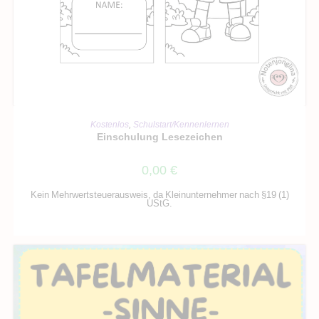
IN DEN WARENKORB
Kostenlos
,
Schulstart/Kennenlernen
Einschulung Lesezeichen
0,00
€
Kein Mehrwertsteuerausweis, da Kleinunternehmer nach §19 (1)
UStG.