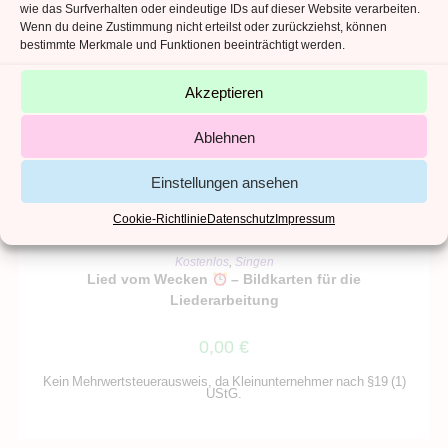
wie das Surfverhalten oder eindeutige IDs auf dieser Website verarbeiten.
Wenn du deine Zustimmung nicht erteilst oder zurückziehst, können
bestimmte Merkmale und Funktionen beeinträchtigt werden.
Akzeptieren
Ablehnen
Einstellungen ansehen
Cookie-Richtlinie
Datenschutz
Impressum
IN DEN WARENKORB
Kostenlos
,
Singen
Lied vom Wecken
– Bildkarten für die
Liederarbeitung
0,00
€
Kein Mehrwertsteuerausweis, da Kleinunternehmer nach §19 (1)
UStG.