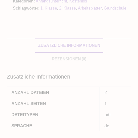
Kategorien:
Anfangsunterricht
,
Kostenlos
Fasching
Schlagwörter:
1. Klasse
,
2. Klasse
,
Arbeitsblätter
,
Grundschule
Menge
ZUSÄTZLICHE INFORMATIONEN
REZENSIONEN (0)
Zusätzliche Informationen
ANZAHL DATEIEN
2
ANZAHL SEITEN
1
DATEITYPEN
pdf
SPRACHE
de