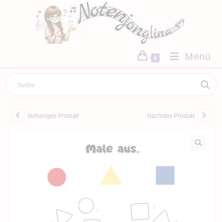
Zum
Inhalt
springen
Menü
0
Vorheriges Produkt
Nächstes Produkt