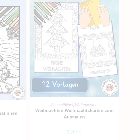
IN DEN WARENKORB
Ausmalbilder
,
Weihnachten
RB
Weihnachten Weihnachtskarten zum
iratinnen
Ausmalen
1,69
€