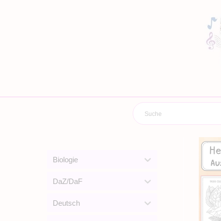
Zum
Inhalt
springen
Biologie
DaZ/DaF
Deutsch