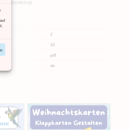
REZENSIONEN (0)
m
 auf
t,
2
10
en
pdf
de