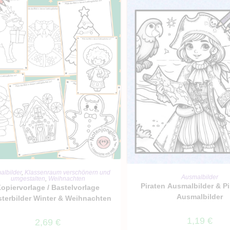
IN DEN WARENKORB
albilder
,
Klassenraum verschönern und
IN DEN WARENKO
Ausmalbilder
umgestalten
,
Weihnachten
Piraten Ausmalbilder & P
opiervorlage / Bastelvorlage
Ausmalbilder
terbilder Winter & Weihnachten
1,19
€
2,69
€