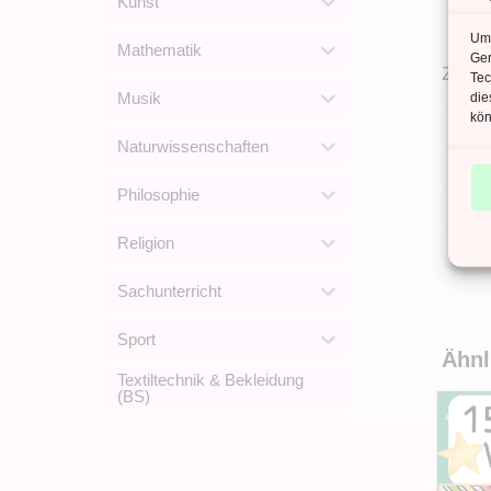
Kunst
Um 
Mathematik
Ger
Zusät
Tec
Musik
die
kön
ANZ
Naturwissenschaften
ANZ
Philosophie
DAT
Religion
SPR
Sachunterricht
Sport
Ähnl
Textiltechnik & Bekleidung
(BS)