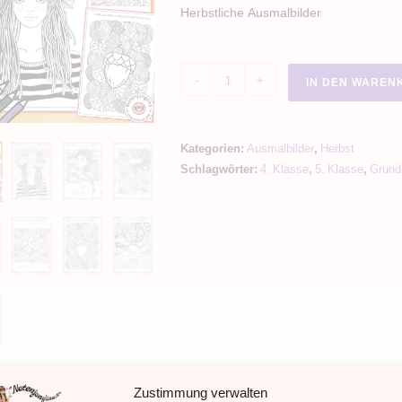
Herbstliche Ausmalbilder
Herbst
-
+
IN DEN WAREN
Ausmalbilder
Zentangle
Menge
Kategorien:
Ausmalbilder
,
Herbst
Schlagwörter:
4. Klasse
,
5. Klasse
,
Grund
Zustimmung verwalten