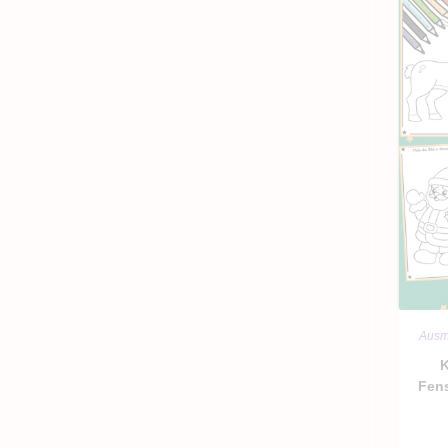
Ausm
K
Fens