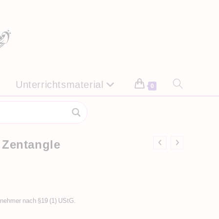
Unterrichtsmaterial
Website-
0
Suche
umschalten
 Zentangle
rnehmer nach §19 (1) UStG.