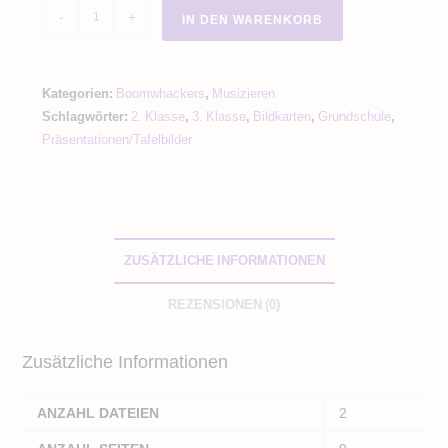
I
-
+
IN DEN WARENKORB
Like
The
Flowers
Kategorien:
Boomwhackers
,
Musizieren
/
Schlagwörter:
2. Klasse
,
3. Klasse
,
Bildkarten
,
Grundschule
,
Ich
Präsentationen/Tafelbilder
lieb
den
Frühling
Boomwhacker
Tafelmaterial
ZUSÄTZLICHE INFORMATIONEN
zum
REZENSIONEN (0)
Play
Along
Zusätzliche Informationen
Video
Boomwhacker
Menge
ANZAHL DATEIEN
2