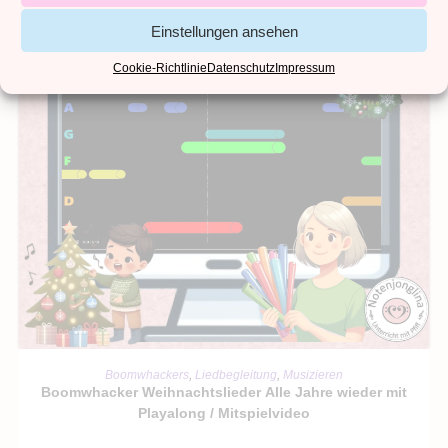
Einstellungen ansehen
Cookie-Richtlinie
Datenschutz
Impressum
IN DEN WARENKORB
Boomwhackers
,
Liedbegleitung
,
Musizieren
Boomwhacker Weihnachtslieder Alle Jahre wieder mit
Playalong / Mitspielvideo