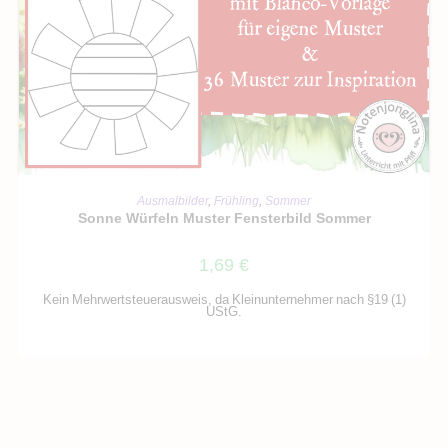
IN DEN WARENKORB
Ausmalbilder
,
Frühling
,
Sommer
Sonne Würfeln Muster Fensterbild Sommer
1,69
€
Kein Mehrwertsteuerausweis, da Kleinunternehmer nach §19 (1)
UStG.