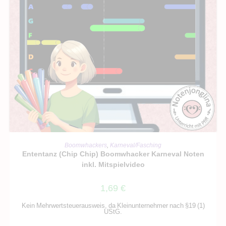
IN DEN WARENKORB
Boomwhackers
,
Karneval/Fasching
Ententanz (Chip Chip) Boomwhacker Karneval Noten
inkl. Mitspielvideo
1,69
€
Kein Mehrwertsteuerausweis, da Kleinunternehmer nach §19 (1)
UStG.