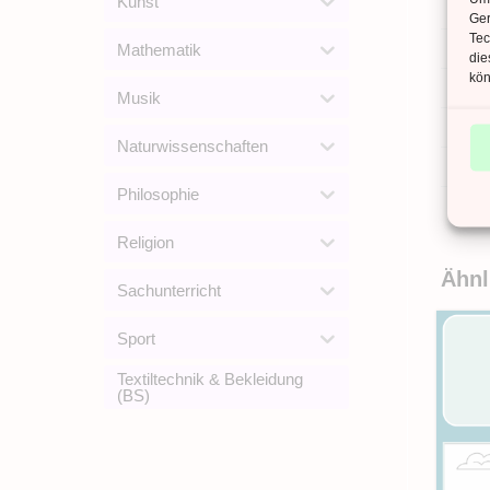
Kunst
Ger
Tec
Mathematik
ANZ
die
kön
ANZ
Musik
DAT
Naturwissenschaften
SPR
Philosophie
Religion
Ähnl
Sachunterricht
Sport
Textiltechnik & Bekleidung
(BS)