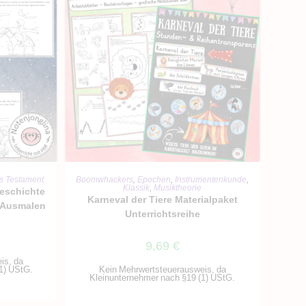
RB
IN DEN WARENKORB
s Testament
Boomwhackers
,
Epochen
,
Instrumentenkunde
,
Klassik
,
Musiktheorie
geschichte
Karneval der Tiere Materialpaket
 Ausmalen
Unterrichtsreihe
9,69
€
is, da
1) UStG.
Kein Mehrwertsteuerausweis, da
Kleinunternehmer nach §19 (1) UStG.