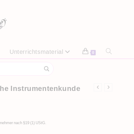
Unterrichtsmaterial
Website-
0
Suche
umschalten
che Instrumentenkunde
rnehmer nach §19 (1) UStG.