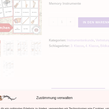
Memory Instrumente
Instrumente
-
+
IN DEN WAREN
Paarsuche
Instrumentenkunde
Menge
Kategorien:
Instrumentenkunde
,
Vertretu
Schlagwörter:
3. Klasse
,
4. Klasse
,
Bildka
ZUSÄTZLICHE INFORMATIONEN
Zustimmung verwalten
zliche Informationen
dir ein optimales Erlebnis zu bieten, verwenden wir Technologien wie Cookies, u