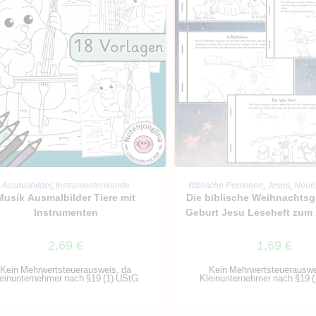
IN DEN WARENKORB
IN DEN WARENKO
Ausmalbilder
,
Instrumentenkunde
Biblische Personen
,
Jesus
,
Neue
Musik Ausmalbilder Tiere mit
Die biblische Weihnachts
Instrumenten
Geburt Jesu Leseheft zum
2,69
€
1,69
€
Kein Mehrwertsteuerausweis, da
Kein Mehrwertsteuerauswe
einunternehmer nach §19 (1) UStG.
Kleinunternehmer nach §19 (