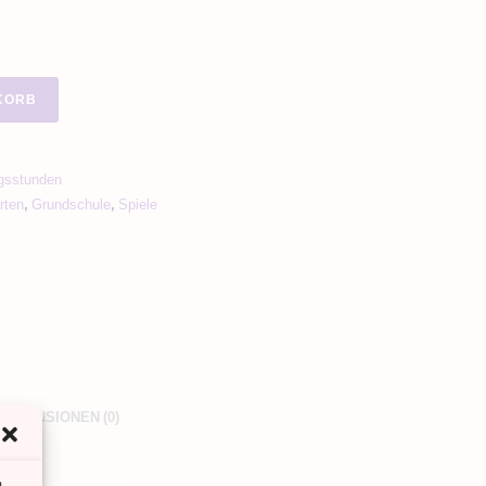
KORB
ngsstunden
rten
,
Grundschule
,
Spiele
REZENSIONEN (0)
m