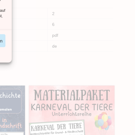
 auf
2
t,
6
pdf
en
de