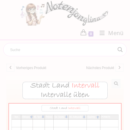
Zum
Inhalt
springen
Menü
0
Vorheriges Produkt
Nächstes Produkt