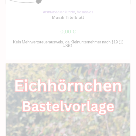
IN DEN WARENKORB
Instrumentenkunde
,
Kostenlos
Musik Titelblatt
0,00
€
Kein Mehrwertsteuerausweis, da Kleinunternehmer nach §19 (1)
UStG.