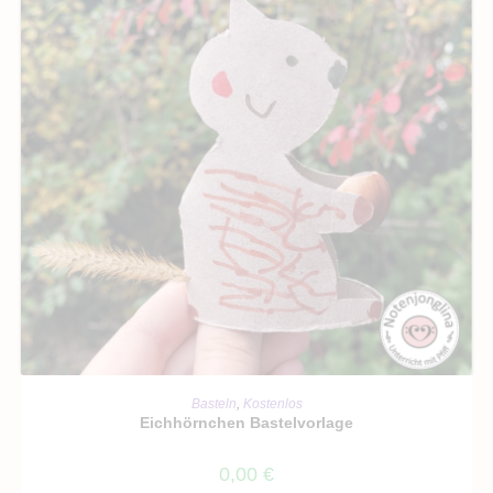
IN DEN WARENKORB
Basteln
,
Kostenlos
Eichhörnchen Bastelvorlage
0,00
€