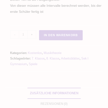
Von dieser müssen alle Intervalle berechnet werden, bis der
erste Schüler fertig ist
Intervalle
-
+
IN DEN WARENKORB
bestimmen
Spiel
-
Kategorien:
Kostenlos
,
Musiktheorie
Stadt
Schlagwörter:
7. Klasse
,
8. Klasse
,
Arbeitsblätter
,
Sek I
Land
Gymnasium
,
Spiele
Intervall
warm
up
Menge
ZUSÄTZLICHE INFORMATIONEN
REZENSIONEN (0)