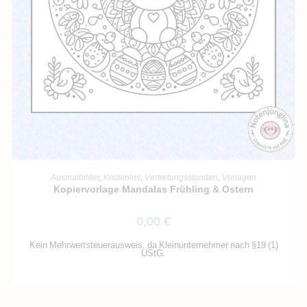
IN DEN WARENKORB
Ausmalbilder
,
Kostenlos
,
Vertretungsstunden
,
Vorlagen
Kopiervorlage Mandalas Frühling & Ostern
0,00
€
Kein Mehrwertsteuerausweis, da Kleinunternehmer nach §19 (1)
UStG.