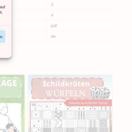
2
 auf
t,
4
pdf
de
en