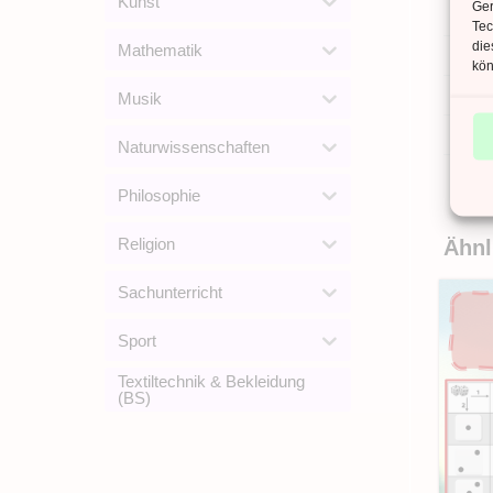
Kunst
Ger
ANZ
Tec
die
Mathematik
ANZ
kön
DAT
Musik
SPR
Naturwissenschaften
Philosophie
Religion
Ähnl
Sachunterricht
Sport
Textiltechnik & Bekleidung
(BS)