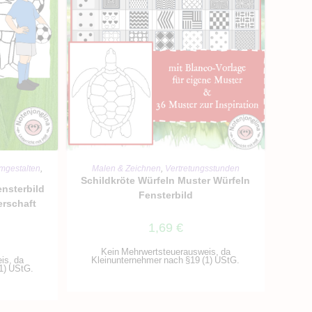
RB
IN DEN WARENKORB
mgestalten
,
Malen & Zeichnen
,
Vertretungsstunden
Schildkröte Würfeln Muster Würfeln
ensterbild
Fensterbild
erschaft
1,69
€
Kein Mehrwertsteuerausweis, da
is, da
Kleinunternehmer nach §19 (1) UStG.
1) UStG.