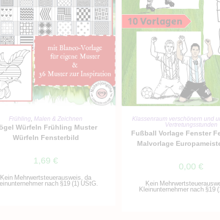
IN DEN WARENKORB
IN DEN WARENKO
Frühling
,
Malen & Zeichnen
Klassenraum verschönern und u
Vertretungsstunden
ögel Würfeln Frühling Muster
Fußball Vorlage Fenster F
Würfeln Fensterbild
Malvorlage Europameist
1,69
€
0,00
€
Kein Mehrwertsteuerausweis, da
einunternehmer nach §19 (1) UStG.
Kein Mehrwertsteuerauswe
Kleinunternehmer nach §19 (