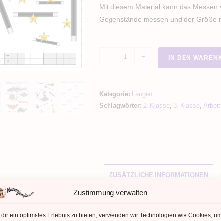
Mit diesem Material kann das Messen
Gegenstände messen und der Größe n
Längen
-
+
IN DEN WAREN
-
Messen
mit
Kategorie:
Längen
dem
Schlagwörter:
2. Klasse
,
3. Klasse
,
Arbeit
Lineal:
Zentimeter
Menge
ZUSÄTZLICHE INFORMATIONEN
Zustimmung verwalten
zliche Informationen
dir ein optimales Erlebnis zu bieten, verwenden wir Technologien wie Cookies, u