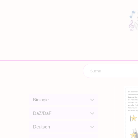
Zum
Inhalt
springen
Biologie
DaZ/DaF
Deutsch