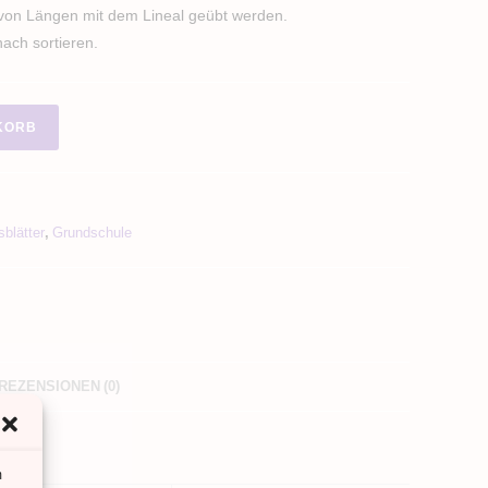
 von Längen mit dem Lineal geübt werden.
ach sortieren.
KORB
sblätter
,
Grundschule
REZENSIONEN (0)
m