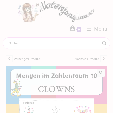
Zum
Inhalt
springen
Menü
0
Vorheriges Produkt
Nächstes Produkt