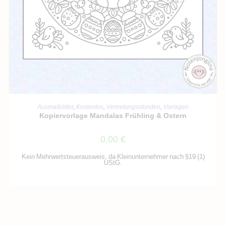
IN DEN WARENKORB
Ausmalbilder
,
Kostenlos
,
Vertretungsstunden
,
Vorlagen
Kopiervorlage Mandalas Frühling & Ostern
0,00
€
Kein Mehrwertsteuerausweis, da Kleinunternehmer nach §19 (1)
UStG.