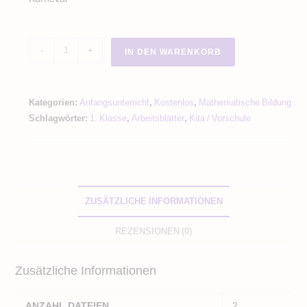
Mengen
-
+
IN DEN WARENKORB
erkennen
/
Zählen
Kategorien:
Anfangsunterricht
,
Kostenlos
,
Mathematische Bildung
im
Schlagwörter:
1. Klasse
,
Arbeitsblätter
,
Kita / Vorschule
ZR
10
Clowns
Zirkus
Fasching
ZUSÄTZLICHE INFORMATIONEN
Menge
REZENSIONEN (0)
Zusätzliche Informationen
ANZAHL DATEIEN
2