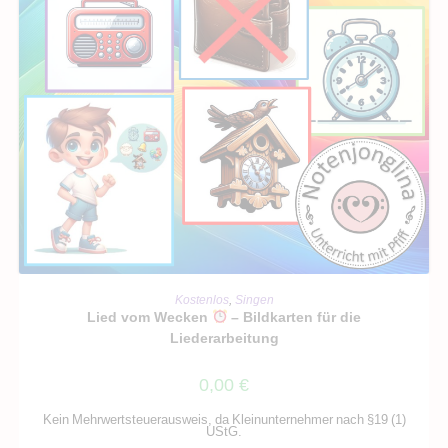
IN DEN WARENKORB
Kostenlos
,
Singen
Lied vom Wecken
– Bildkarten für die
Liederarbeitung
0,00
€
Kein Mehrwertsteuerausweis, da Kleinunternehmer nach §19 (1)
UStG.