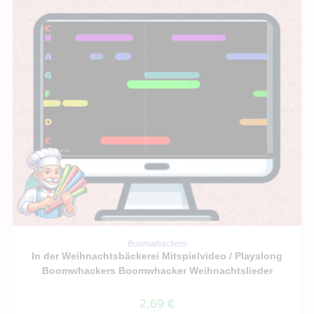
IN DEN WARENKORB
Boomwhackers
In der Weihnachtsbäckerei Mitspielvideo / Playalong
Boomwhackers Boomwhacker Weihnachtslieder
2,69
€