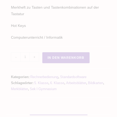
Merkheft zu Tasten und Tastenkombinationen auf der
Tastatur
Hot Keys
Computerunterricht / Informatik
Merkheft
-
+
IN DEN WARENKORB
Tastenkombinationen
Computer
Tastatur
Kategorien:
Rechnerbedienung
,
Standardsoftware
Hot
Schlagwörter:
5. Klasse
,
6. Klasse
,
Arbeitsblätter
,
Bildkarten
,
Keys
Merkblätter
,
Sek I Gymnasium
Menge