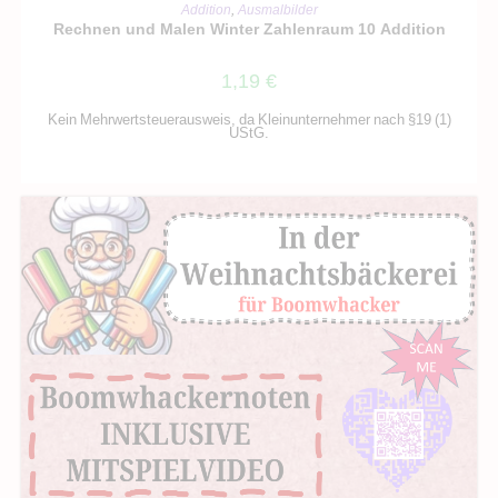
IN DEN WARENKORB
Addition
,
Ausmalbilder
Rechnen und Malen Winter Zahlenraum 10 Addition
1,19
€
Kein Mehrwertsteuerausweis, da Kleinunternehmer nach §19 (1)
UStG.