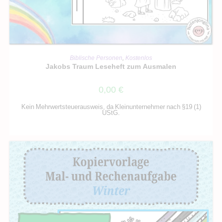
IN DEN WARENKORB
Biblische Personen
,
Kostenlos
Jakobs Traum Leseheft zum Ausmalen
0,00
€
Kein Mehrwertsteuerausweis, da Kleinunternehmer nach §19 (1)
UStG.