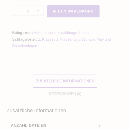
Monster
-
+
IN DEN WARENKORB
Ausmalbilder
-
12
Kategorien:
Ausmalbilder
,
Fachübergreifendes
monstermäßige
Schlagwörter:
2. Klasse
,
3. Klasse
,
Grundschule
,
Mal- und
Ausmalbilder
Bastelvorlagen
Menge
ZUSÄTZLICHE INFORMATIONEN
REZENSIONEN (0)
Zusätzliche Informationen
ANZAHL DATEIEN
2