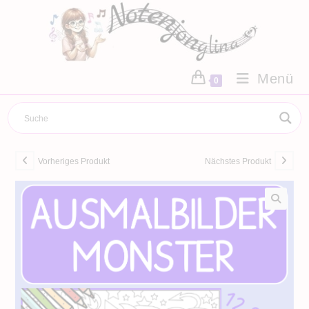
Zum
Inhalt
springen
Menü
0
Vorheriges Produkt
Nächstes Produkt