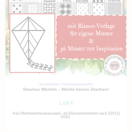
IN DEN WARENKORB
Ausmalbilder
,
Vertretungsstunden
Drachen Würfeln – Würfel deinen Drachen!
1,69
€
Kein Mehrwertsteuerausweis, da Kleinunternehmer nach §19 (1)
UStG.