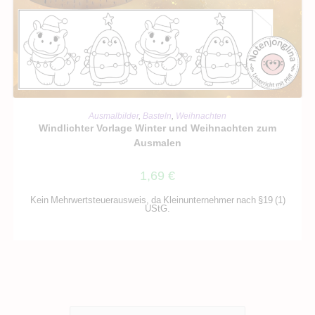
IN DEN WARENKORB
Ausmalbilder
,
Basteln
,
Weihnachten
Windlichter Vorlage Winter und Weihnachten zum
Ausmalen
1,69
€
Kein Mehrwertsteuerausweis, da Kleinunternehmer nach §19 (1)
UStG.