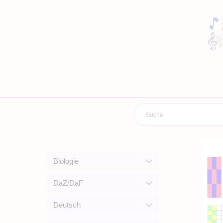
Zum
Inhalt
springen
Biologie
DaZ/DaF
Deutsch