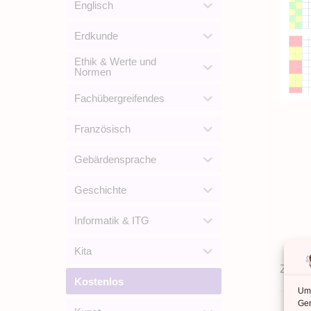
Englisch
Erdkunde
Ethik & Werte und
Normen
Fachübergreifendes
Französisch
Gebärdensprache
Geschichte
Informatik & ITG
Kita
Zusät
Kostenlos
Um 
Ger
ANZ