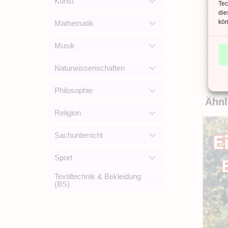
Kunst
Tec
die
ANZ
kön
Mathematik
DAT
Musik
SPR
Naturwissenschaften
Philosophie
Ähnl
Religion
Sachunterricht
Sport
Textiltechnik & Bekleidung
(BS)