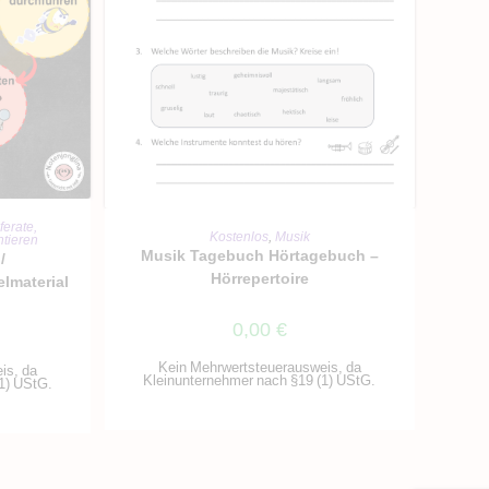
RB
ferate,
IN DEN WARENKORB
Kostenlos
,
Musik
tieren
Musik Tagebuch Hörtagebuch –
/
Hörrepertoire
elmaterial
0,00
€
Kein Mehrwertsteuerausweis, da
is, da
Kleinunternehmer nach §19 (1) UStG.
1) UStG.