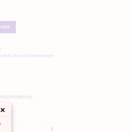
KORB
n
schule
,
Mal- und Bastelvorlagen
REZENSIONEN (0)
m
2