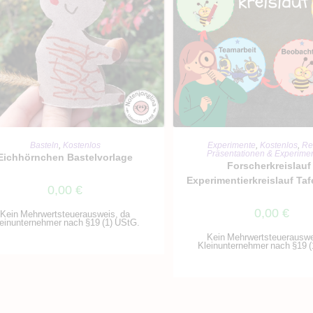
IN DEN WARENKORB
IN DEN WARENKO
Basteln
,
Kostenlos
Experimente
,
Kostenlos
,
Re
Präsentationen & Experimen
Eichhörnchen Bastelvorlage
Forscherkreislauf 
Experimentierkreislauf Taf
0,00
€
0,00
€
Kein Mehrwertsteuerausweis, da
einunternehmer nach §19 (1) UStG.
Kein Mehrwertsteuerauswe
Kleinunternehmer nach §19 (