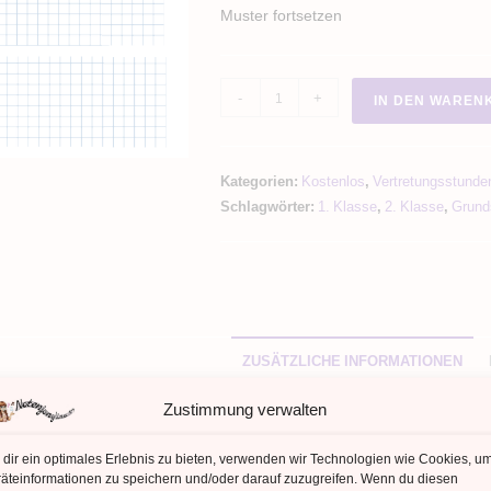
Muster fortsetzen
Muster
-
+
IN DEN WAREN
fortsetzen
Menge
Kategorien:
Kostenlos
,
Vertretungsstunde
Schlagwörter:
1. Klasse
,
2. Klasse
,
Grund
ZUSÄTZLICHE INFORMATIONEN
Zustimmung verwalten
zliche Informationen
dir ein optimales Erlebnis zu bieten, verwenden wir Technologien wie Cookies, u
äteinformationen zu speichern und/oder darauf zuzugreifen. Wenn du diesen
AHL DATEIEN