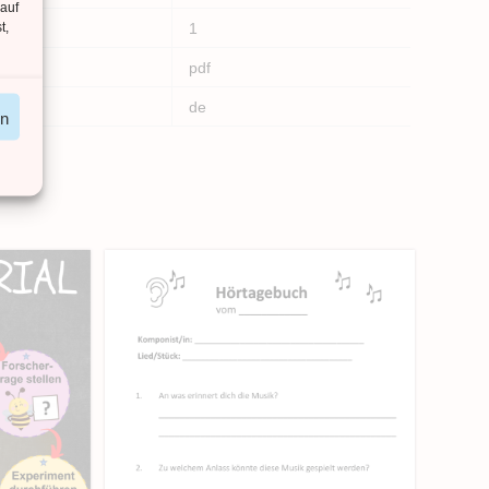
 auf
t,
1
pdf
de
en