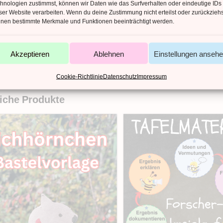
hnologien zustimmst, können wir Daten wie das Surfverhalten oder eindeutige IDs
ser Website verarbeiten. Wenn du deine Zustimmung nicht erteilst oder zurückziehs
AHL SEITEN
nen bestimmte Merkmale und Funktionen beeinträchtigt werden.
EITYPEN
ACHE
Akzeptieren
Ablehnen
Einstellungen anseh
Cookie-Richtlinie
Datenschutz
Impressum
iche Produkte