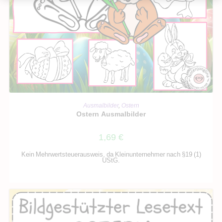
IN DEN WARENKORB
Ausmalbilder
,
Ostern
Ostern Ausmalbilder
1,69
€
Kein Mehrwertsteuerausweis, da Kleinunternehmer nach §19 (1)
UStG.