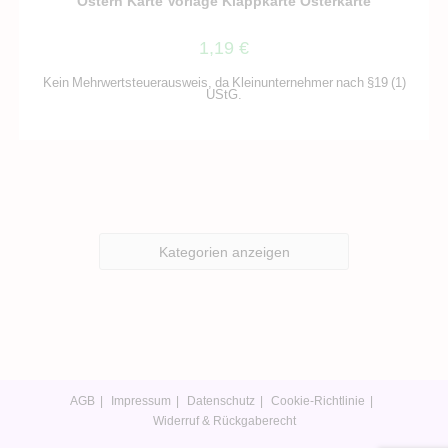
Ostern Karte Vorlage Klappkarte Osterkarte
1,19
€
Kein Mehrwertsteuerausweis, da Kleinunternehmer nach §19 (1)
UStG.
Kategorien anzeigen
AGB
Impressum
Datenschutz
Cookie-Richtlinie
Widerruf & Rückgaberecht