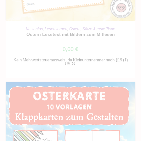
IN DEN WARENKORB
Kostenlos
,
Lesen lernen
,
Ostern
,
Sätze & erste Texte
Ostern Lesetext mit Bildern zum Mitlesen
0,00
€
Kein Mehrwertsteuerausweis, da Kleinunternehmer nach §19 (1)
UStG.