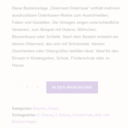
Diese Bastelvorlage „Osternest Osterhase“ enthält mehrere
ausdruckbare Osterhasen-Motive zum Ausschneiden,
Falten und Gestalten. Die Vorlagen zeigen unterschiedliche
Varianten, zum Beispiel mit Osterei, Möhrchen,
Blumenkranz oder Schleife. Nach dem Basteln entsteht ein
kleines Osternest, das sich mit Schokolade, kleinen
Geschenken oder Ostergrüßen befüllen lässt. Ideal für den
Einsatz in Kindergarten, Schule, Förderschule oder zu
Hause.
Osternest
-
+
IN DEN WARENKORB
basteln
Osterhase
Osterbox
Kategorien:
Basteln
,
Ostern
Geschenk
Schlagwörter:
2. Klasse
,
4. Klasse
,
Grundschule
,
Mal- und
Menge
Bastelvorlagen