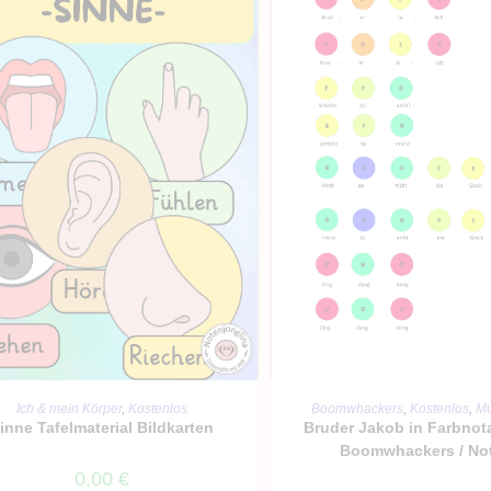
IN DEN WARENKORB
IN DEN WARENKO
Ich & mein Körper
,
Kostenlos
Boomwhackers
,
Kostenlos
,
Mu
inne Tafelmaterial Bildkarten
Bruder Jakob in Farbnota
Boomwhackers / No
0,00
€