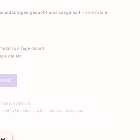
Ramadantages gesucht und ausgemalt
– so entsteht
amadan 29 Tage dauert
Tage dauert
KORB
 Feste
,
Kostenlos
sblätter
,
Grundschule
,
Mal- und Bastelvorlagen