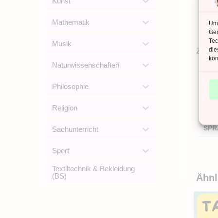
Kunst
Mathematik
Um 
Ger
Tec
Musik
Zusät
die
kön
Naturwissenschaften
ANZ
Philosophie
ANZ
Religion
DAT
SPR
Sachunterricht
Sport
Textiltechnik & Bekleidung
(BS)
Ähnl