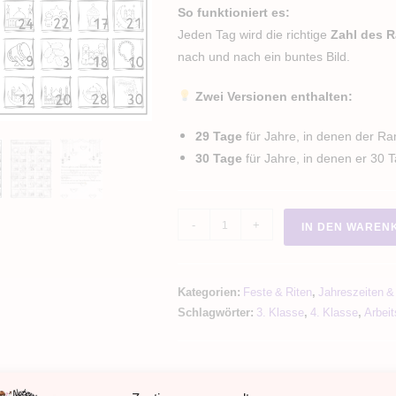
So funktioniert es:
Jeden Tag wird die richtige
Zahl des 
nach und nach ein buntes Bild.
Zwei Versionen enthalten:
29 Tage
für Jahre, in denen der R
30 Tage
für Jahre, in denen er 30 
Ramadan
-
+
IN DEN WAREN
Ausmalkalender
Menge
Kategorien:
Feste & Riten
,
Jahreszeiten &
Schlagwörter:
3. Klasse
,
4. Klasse
,
Arbeit