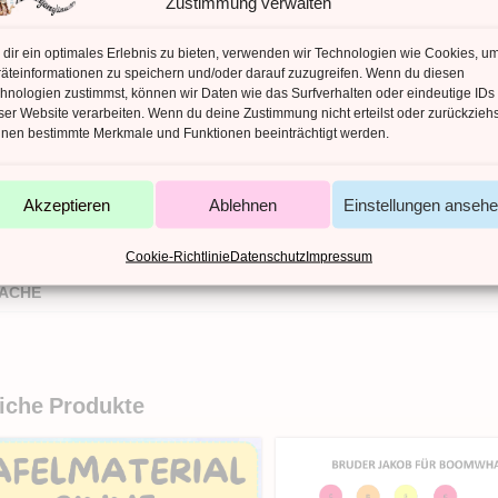
Zustimmung verwalten
dir ein optimales Erlebnis zu bieten, verwenden wir Technologien wie Cookies, u
ZUSÄTZLICHE INFORMATIONEN
äteinformationen zu speichern und/oder darauf zuzugreifen. Wenn du diesen
hnologien zustimmst, können wir Daten wie das Surfverhalten oder eindeutige IDs
zliche Informationen
ser Website verarbeiten. Wenn du deine Zustimmung nicht erteilst oder zurückziehs
nen bestimmte Merkmale und Funktionen beeinträchtigt werden.
AHL DATEIEN
Akzeptieren
Ablehnen
Einstellungen anseh
AHL SEITEN
EITYPEN
Cookie-Richtlinie
Datenschutz
Impressum
ACHE
iche Produkte