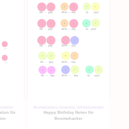
RB
IN DEN WARENKORB
sizieren
Boomwhackers
,
Kostenlos
,
Orff-Instrumenten
tion für
Happy Birthday Noten für
ten
Boomwhacker