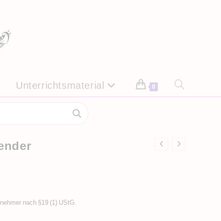
Unterrichtsmaterial
Website-
0
Suche
umschalten
ender
rnehmer nach §19 (1) UStG.