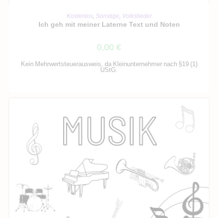
IN DEN WARENKORB
Kostenlos
,
Sonstige
,
Volkslieder
Ich geh mit meiner Laterne Text und Noten
0,00
€
Kein Mehrwertsteuerausweis, da Kleinunternehmer nach §19 (1)
UStG.