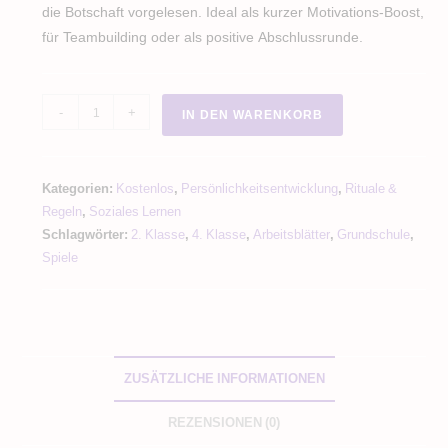
die Botschaft vorgelesen. Ideal als kurzer Motivations-Boost,
für Teambuilding oder als positive Abschlussrunde.
Schneeballschlacht
-
+
IN DEN WARENKORB
mit
Komplimenten
/
Kategorien:
Kostenlos
,
Persönlichkeitsentwicklung
,
Rituale &
Warme
Regeln
,
Soziales Lernen
Dusche
Schlagwörter:
2. Klasse
,
4. Klasse
,
Arbeitsblätter
,
Grundschule
,
Menge
Spiele
ZUSÄTZLICHE INFORMATIONEN
REZENSIONEN (0)