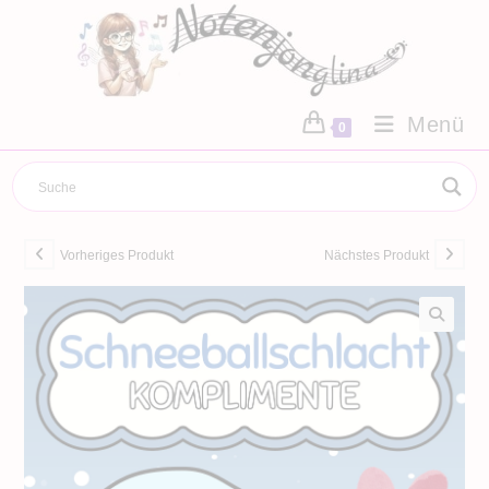
Zum
Inhalt
springen
Menü
0
Vorheriges Produkt
Nächstes Produkt