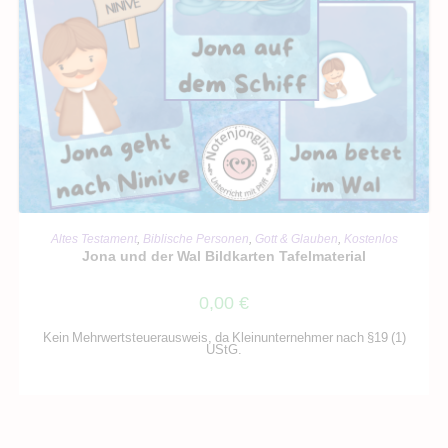
IN DEN WARENKORB
Altes Testament
,
Biblische Personen
,
Gott & Glauben
,
Kostenlos
Jona und der Wal Bildkarten Tafelmaterial
0,00
€
Kein Mehrwertsteuerausweis, da Kleinunternehmer nach §19 (1)
UStG.