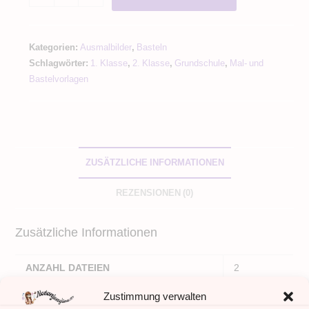
Fensterbild
Prickeln
Heißluftballon
Kategorien:
Ausmalbilder
,
Basteln
Prickeln
Schlagwörter:
1. Klasse
,
2. Klasse
,
Grundschule
,
Mal- und
Menge
Bastelvorlagen
ZUSÄTZLICHE INFORMATIONEN
REZENSIONEN (0)
Zusätzliche Informationen
ANZAHL DATEIEN
2
ANZAHL SEITEN
9
Zustimmung verwalten