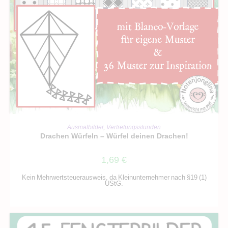
IN DEN WARENKORB
Ausmalbilder
,
Vertretungsstunden
Drachen Würfeln – Würfel deinen Drachen!
1,69
€
Kein Mehrwertsteuerausweis, da Kleinunternehmer nach §19 (1)
UStG.