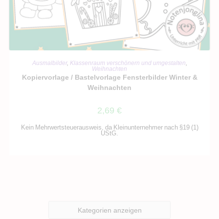
IN DEN WARENKORB
Ausmalbilder
,
Klassenraum verschönern und umgestalten
,
Weihnachten
Kopiervorlage / Bastelvorlage Fensterbilder Winter &
Weihnachten
2,69
€
Kein Mehrwertsteuerausweis, da Kleinunternehmer nach §19 (1)
UStG.
Kategorien anzeigen