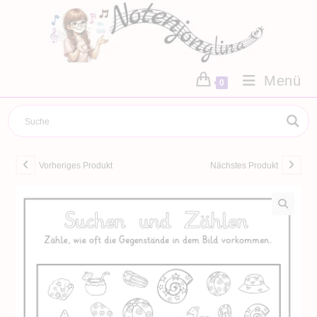
Zum
Inhalt
springen
Menü
0
Vorheriges Produkt
Nächstes Produkt