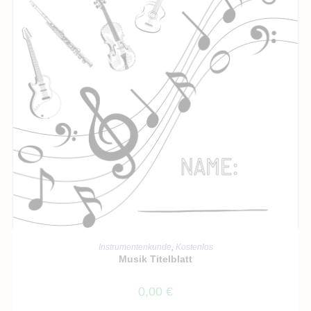
IN DEN WARENKORB
Instrumentenkunde
,
Kostenlos
Musik Titelblatt
0,00
€