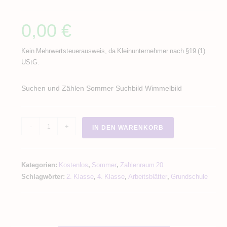
0,00
€
Kein Mehrwertsteuerausweis, da Kleinunternehmer nach §19 (1)
UStG.
Suchen und Zählen Sommer Suchbild Wimmelbild
Suchen
-
+
IN DEN WARENKORB
und
Zählen
Sommer
Kategorien:
Kostenlos
,
Sommer
,
Zahlenraum 20
Suchbild
Schlagwörter:
2. Klasse
,
4. Klasse
,
Arbeitsblätter
,
Grundschule
Wimmelbild
Menge