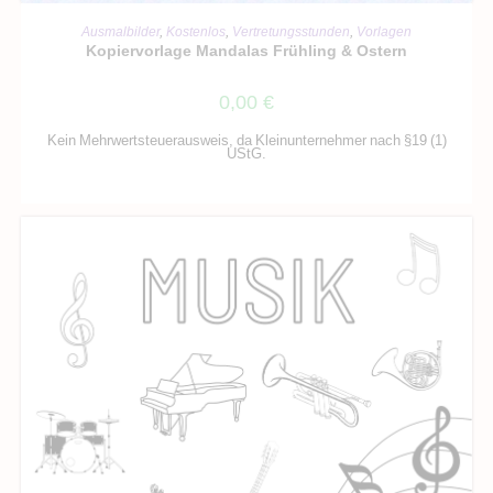
IN DEN WARENKORB
Ausmalbilder
,
Kostenlos
,
Vertretungsstunden
,
Vorlagen
Kopiervorlage Mandalas Frühling & Ostern
0,00
€
Kein Mehrwertsteuerausweis, da Kleinunternehmer nach §19 (1)
UStG.