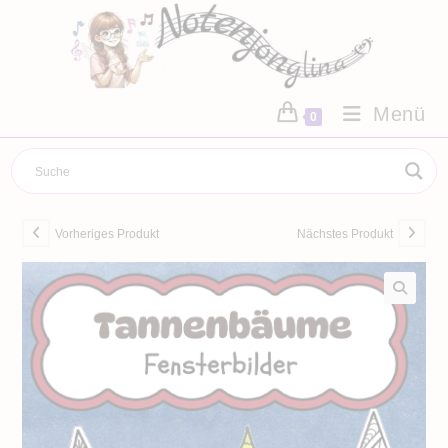
Zum
Inhalt
springen
Menü
0
Vorheriges Produkt
Nächstes Produkt