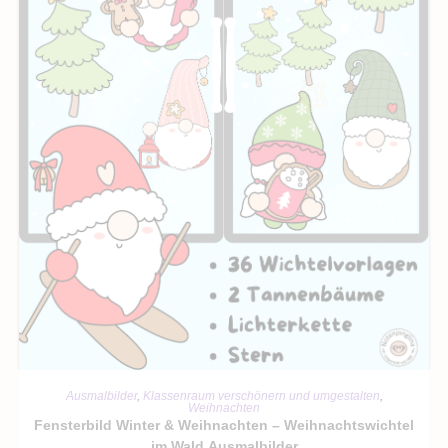
IN DEN WARENKORB
Ausmalbilder
,
Klassenraum verschönern und umgestalten
,
Weihnachten
Fensterbild Winter & Weihnachten – Weihnachtswichtel
im Wald Ausmalbilder