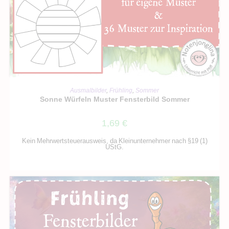
IN DEN WARENKORB
Ausmalbilder
,
Frühling
,
Sommer
Sonne Würfeln Muster Fensterbild Sommer
1,69
€
Kein Mehrwertsteuerausweis, da Kleinunternehmer nach §19 (1)
UStG.