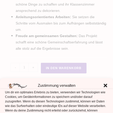
schöne Dinge zu schaffen und ihr Klassenzimmer
ansprechend zu dekorieren.
Anleitungsorientiertes Arbeiten:
Sie setzen die
Schritte vom Ausmalen bis zum Aufhängen selbstständig
um.
Freude am gemeinsamen Gestalten:
Das Projekt
schafft eine schöne Gemeinschaftserfahrung und lässt
alle stolz auf die Ergebnisse sein.
Tannenbäume
-
+
IN DEN WARENKORB
Fensterbilder
Menge
Zustimmung verwalten
Kategorien:
Ausmalbilder
,
Basteln
Schlagwörter:
1. Klasse
,
3. Klasse
,
Grundschule
,
Mal- und
Um dir ein optimales Erlebnis zu bieten, verwenden wir Technologien wie
Cookies, um Geräteinformationen zu speichern und/oder darauf
Bastelvorlagen
zuzugreifen. Wenn du diesen Technologien zustimmst, können wir Daten
wie das Surfverhalten oder eindeutige IDs auf dieser Website verarbeiten.
Wenn du deine Zustimmung nicht erteilst oder zurückziehst, können