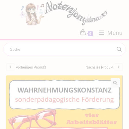
Zum
Inhalt
springen
Menü
0
Vorheriges Produkt
Nächstes Produkt