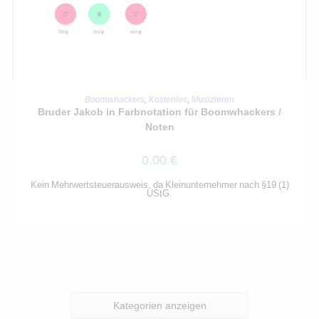
IN DEN WARENKORB
Boomwhackers
,
Kostenlos
,
Musizieren
Bruder Jakob in Farbnotation für Boomwhackers /
Noten
0,00
€
Kein Mehrwertsteuerausweis, da Kleinunternehmer nach §19 (1)
UStG.
Kategorien anzeigen