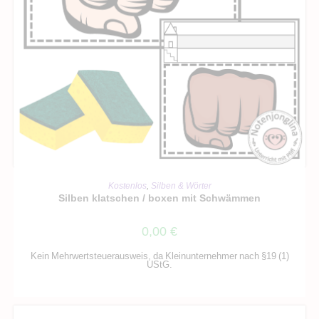
IN DEN WARENKORB
Kostenlos
,
Silben & Wörter
Silben klatschen / boxen mit Schwämmen
0,00
€
Kein Mehrwertsteuerausweis, da Kleinunternehmer nach §19 (1)
UStG.