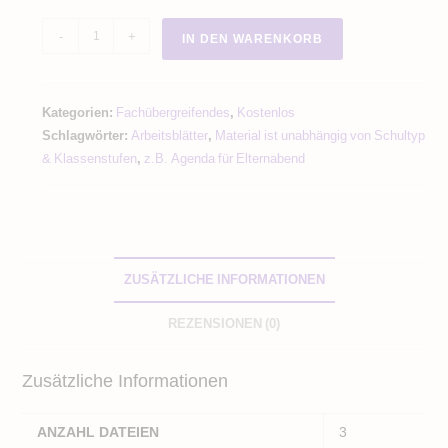
Visuelle
-
+
IN DEN WARENKORB
Wahrnehmung
Winter
Menge
Kategorien:
Fachübergreifendes
,
Kostenlos
Schlagwörter:
Arbeitsblätter
,
Material ist unabhängig von Schultyp
& Klassenstufen
,
z.B. Agenda für Elternabend
ZUSÄTZLICHE INFORMATIONEN
REZENSIONEN (0)
Zusätzliche Informationen
ANZAHL DATEIEN
3