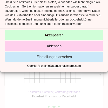
Um dir ein optimales Erlebnis zu bieten, verwenden wir Technologien wie
Cookies, um Geräteinformationen zu speichern und/oder darauf
zuzugreifen. Wenn du diesen Technologien zustimmst, können wir Daten
wie das Surfverhalten oder eindeutige IDs auf dieser Website verarbeiten.
Wenn du deine Zustimmung nicht erteilst oder zurückziehst, können
bestimmte Merkmale und Funktionen beeinträchtigt werden.
Akzeptieren
Ablehnen
Einstellungen ansehen
Cookie-Richtlinie
Datenschutz
Impressum
IN DEN WARENKORB
Kostenlos
,
Sommer
,
Vertretungsstunden
Pixelart Flamingo Pixelbild
0,00
€