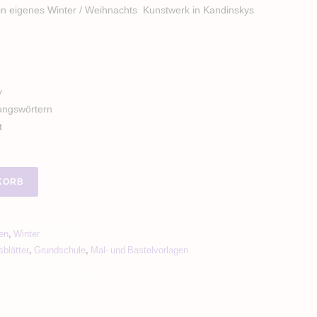
 ein eigenes Winter / Weihnachts Kunstwerk in Kandinskys
y
ungswörtern
kt
KORB
en
,
Winter
sblätter
,
Grundschule
,
Mal- und Bastelvorlagen