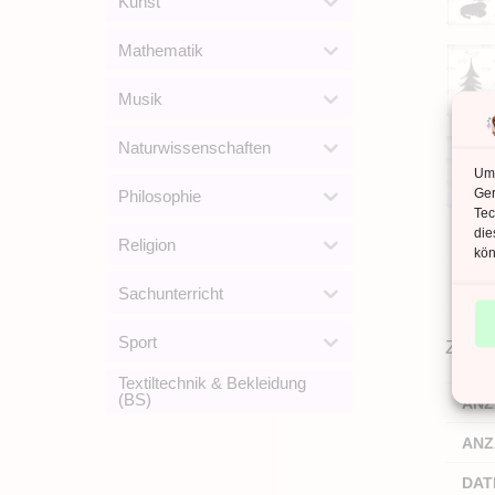
Kunst
Mathematik
Musik
Naturwissenschaften
Um 
Ger
Philosophie
Tec
die
Religion
kön
Sachunterricht
Sport
Zusät
Textiltechnik & Bekleidung
(BS)
ANZ
ANZ
DAT