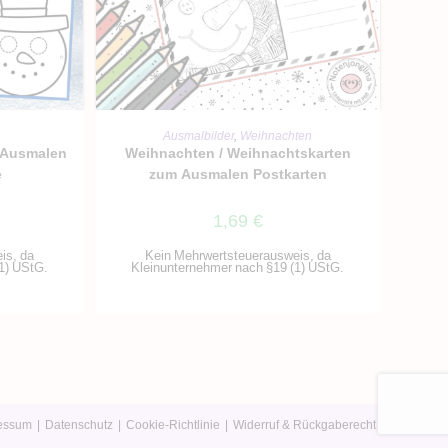
RB
IN DEN WARENKORB
n
Ausmalbilder
,
Weihnachten
 Ausmalen
Weihnachten / Weihnachtskarten
e
zum Ausmalen Postkarten
1,69
€
is, da
Kein Mehrwertsteuerausweis, da
1) UStG.
Kleinunternehmer nach §19 (1) UStG.
essum
Datenschutz
Cookie-Richtlinie
Widerruf & Rückgaberecht