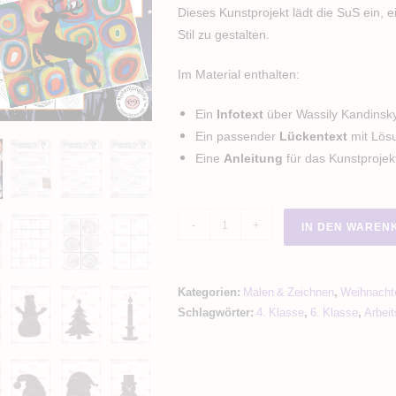
Dieses Kunstprojekt lädt die SuS ein,
Stil zu gestalten.
Im Material enthalten:
Ein
Infotext
über Wassily Kandinsk
Ein passender
Lückentext
mit Lös
Eine
Anleitung
für das Kunstproje
Winter
-
+
IN DEN WAREN
Kunstprojekt
Kandinsky
Weihnachten
Kategorien:
Malen & Zeichnen
,
Weihnacht
Menge
Schlagwörter:
4. Klasse
,
6. Klasse
,
Arbeit