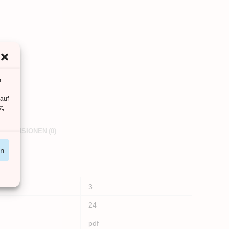
m
 auf
t,
REZENSIONEN (0)
en
3
24
pdf