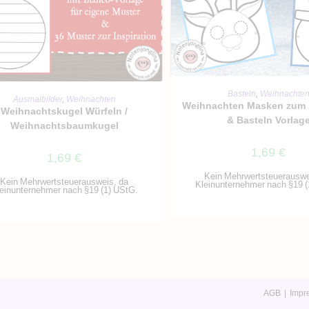
IN DEN WARENKO
Basteln
,
Weihnachte
IN DEN WARENKORB
Ausmalbilder
,
Weihnachten
Weihnachten Masken zum
Weihnachtskugel Würfeln /
& Basteln Vorlag
Weihnachtsbaumkugel
1,69
€
1,69
€
Kein Mehrwertsteuerauswe
Kein Mehrwertsteuerausweis, da
Kleinunternehmer nach §19 (
einunternehmer nach §19 (1) UStG.
AGB
Impr