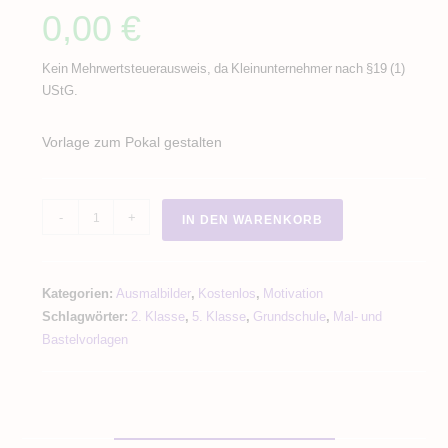
0,00
€
Kein Mehrwertsteuerausweis, da Kleinunternehmer nach §19 (1)
UStG.
Vorlage zum Pokal gestalten
Pokal
-
+
IN DEN WARENKORB
Vorlage
/
Pokal
Kategorien:
Ausmalbilder
,
Kostenlos
,
Motivation
Gestalten
Schlagwörter:
2. Klasse
,
5. Klasse
,
Grundschule
,
Mal- und
Menge
Bastelvorlagen