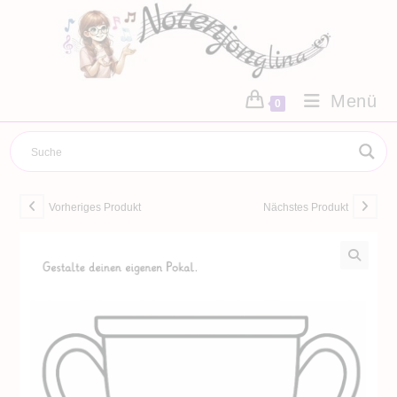
Zum
Inhalt
springen
Menü
0
Vorheriges Produkt
Nächstes Produkt