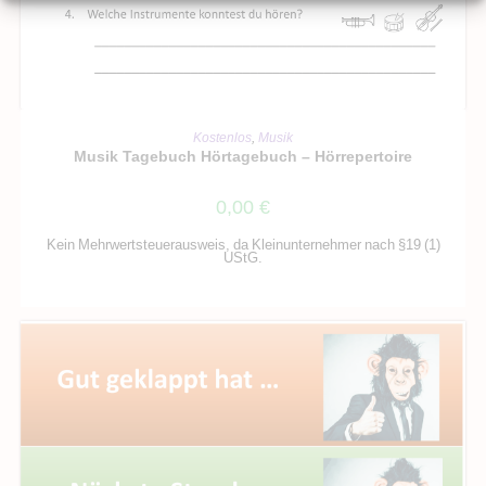
IN DEN WARENKORB
Kostenlos
,
Musik
Musik Tagebuch Hörtagebuch – Hörrepertoire
0,00
€
Kein Mehrwertsteuerausweis, da Kleinunternehmer nach §19 (1)
UStG.