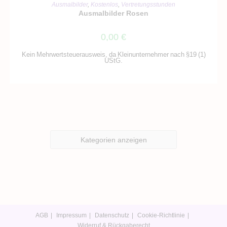
IN DEN WARENKORB
Ausmalbilder
,
Kostenlos
,
Vertretungsstunden
Ausmalbilder Rosen
0,00
€
Kein Mehrwertsteuerausweis, da Kleinunternehmer nach §19 (1)
UStG.
Kategorien anzeigen
AGB
Impressum
Datenschutz
Cookie-Richtlinie
Widerruf & Rückgaberecht