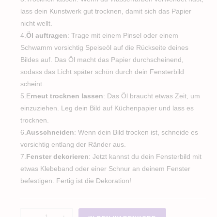
lass dein Kunstwerk gut trocknen, damit sich das Papier
nicht wellt.
4.
Öl auftragen
: Trage mit einem Pinsel oder einem
Schwamm vorsichtig Speiseöl auf die Rückseite deines
Bildes auf. Das Öl macht das Papier durchscheinend,
sodass das Licht später schön durch dein Fensterbild
scheint.
5.E
rneut trocknen lassen
: Das Öl braucht etwas Zeit, um
einzuziehen. Leg dein Bild auf Küchenpapier und lass es
trocknen.
6.
Ausschneiden
: Wenn dein Bild trocken ist, schneide es
vorsichtig entlang der Ränder aus.
7.
Fenster dekorieren
: Jetzt kannst du dein Fensterbild mit
etwas Klebeband oder einer Schnur an deinem Fenster
befestigen. Fertig ist die Dekoration!
Schildkröte
-
+