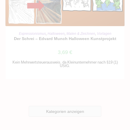
IN DEN WARENKORB
Expressionismus
,
Halloween
,
Malen & Zeichnen
,
Vorlagen
Der Schrei – Edvard Munch Halloween Kunstprojekt
3,69
€
Kein Mehrwertsteuerausweis, da Kleinunternehmer nach §19 (1)
UStG.
Kategorien anzeigen