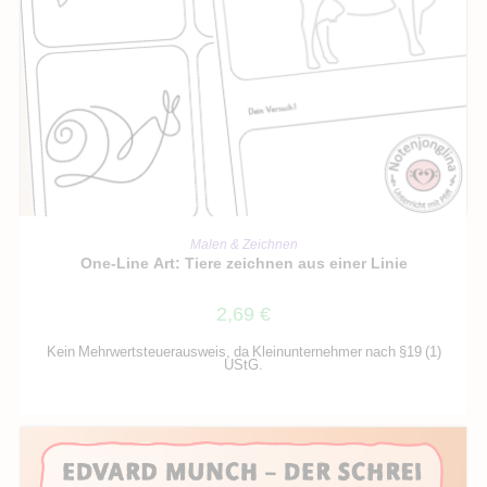
IN DEN WARENKORB
Malen & Zeichnen
One-Line Art: Tiere zeichnen aus einer Linie
2,69
€
Kein Mehrwertsteuerausweis, da Kleinunternehmer nach §19 (1)
UStG.