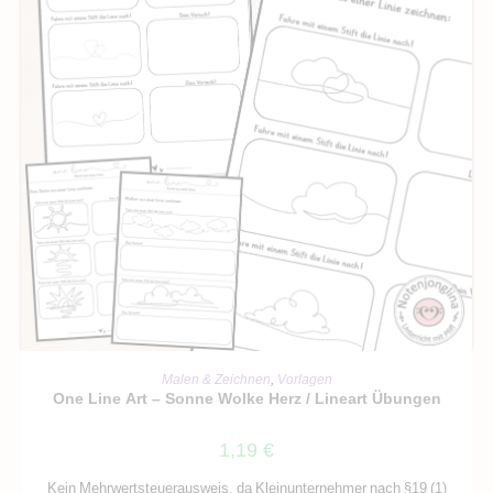
IN DEN WARENKORB
Malen & Zeichnen
,
Vorlagen
One Line Art – Sonne Wolke Herz / Lineart Übungen
1,19
€
Kein Mehrwertsteuerausweis, da Kleinunternehmer nach §19 (1)