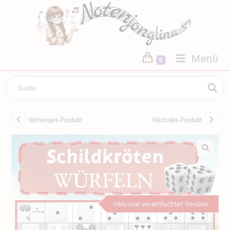
Zum
Inhalt
springen
Menü
0
Vorheriges Produkt
Nächstes Produkt