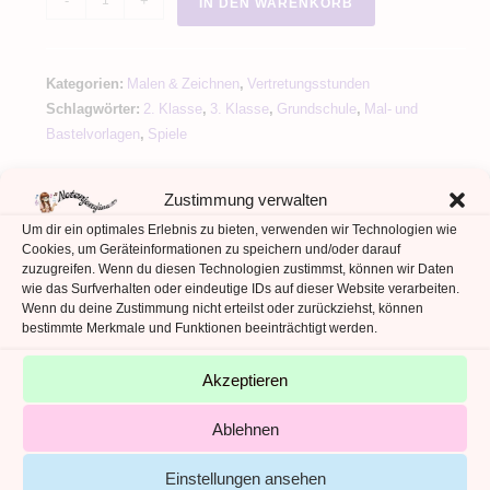
IN DEN WARENKORB
Würfeln
Muster
Würfeln
Kategorien:
Malen & Zeichnen
,
Vertretungsstunden
Fensterbild
Schlagwörter:
2. Klasse
,
3. Klasse
,
Grundschule
,
Mal- und
Menge
Bastelvorlagen
,
Spiele
Zustimmung verwalten
Um dir ein optimales Erlebnis zu bieten, verwenden wir Technologien wie
Cookies, um Geräteinformationen zu speichern und/oder darauf
ZUSÄTZLICHE INFORMATIONEN
zuzugreifen. Wenn du diesen Technologien zustimmst, können wir Daten
wie das Surfverhalten oder eindeutige IDs auf dieser Website verarbeiten.
Wenn du deine Zustimmung nicht erteilst oder zurückziehst, können
REZENSIONEN (0)
bestimmte Merkmale und Funktionen beeinträchtigt werden.
Zusätzliche Informationen
Akzeptieren
Ablehnen
ANZAHL DATEIEN
2
ANZAHL SEITEN
9
Einstellungen ansehen