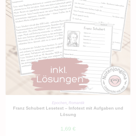
IN DEN WARENKORB
Epochen
,
Romantik
Franz Schubert Lesetext – Infotext mit Aufgaben und
Lösung
1,69
€