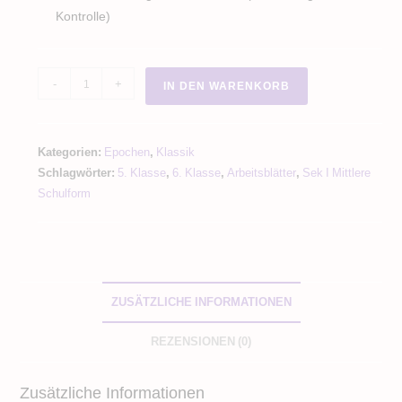
Kontrolle)
Wolfgang
-
+
IN DEN WARENKORB
Amadeus
Mozart
Lesetext
Kategorien:
Epochen
,
Klassik
–
Schlagwörter:
5. Klasse
,
6. Klasse
,
Arbeitsblätter
,
Sek I Mittlere
Komponist
Schulform
-
Infotext
&
Aufgaben
Menge
ZUSÄTZLICHE INFORMATIONEN
REZENSIONEN (0)
Zusätzliche Informationen