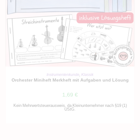
IN DEN WARENKORB
Instrumentenkunde
,
Klassik
Orchester Miniheft Merkheft mit Aufgaben und Lösung
1,69
€
Kein Mehrwertsteuerausweis, da Kleinunternehmer nach §19 (1)
UStG.